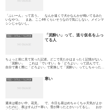
「ふいーん」って言う。 なんか遠くで犬かなんかが鳴いてるみた
いなやつ。 まあ、ここ4年くらいそうなので気にしない。メインマ
シンじゃないし。
「泥酔い」って、送り仮名をふっ
日記・コラム・つぶやき
てる人
ちょっと前に見て笑った記述。どこで見たかはまったく記憶がない。
「泥酔い」 これは「でいすい」を「どろよい」って読んでて、
自分で書く際に「どろよい」で変換して「泥酔い」ってしちゃったん
だろうなあ。 とか思って、ちょっと笑った。 いや...
寒い
日記・コラム・つぶやき
週末は暖かい中、花見。 で、今日も昼はめちゃくちゃ天気がよか
ったのに、夜はすんげー寒い。雪が降ったとかいってるし。 おか