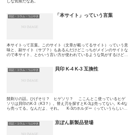
しな気候だなあ。
「本サイト」っていう言葉
日記・コラム・つぶやき
本サイトって言葉。このサイト（文章が載ってるサイト）っていう意
味と、副サイト（サブ？）もあるんだけどこっちがメインのサイトな
ので本サイト、とかいう言い方が使われているような気がするけど、
どうだろう。 前者は当サイト、後者はメインサイトって...
貝印 K-4 K-3 互換性
日記・コラム・つぶやき
髭剃りの話。ひげそり？ ヒゲソリ？ ここんとこ使っているヒゲ
ソリは貝印のK-3（K3？）。替え刃を探すとK-3は売ってない。K-4な
ら売ってる。なんだよ、それ。 K-3のホルダー（っていうらしい）
でK-4の刃は使えるのかよ。 そんな情...
京ぽん新製品登場
日記・コラム・つぶやき