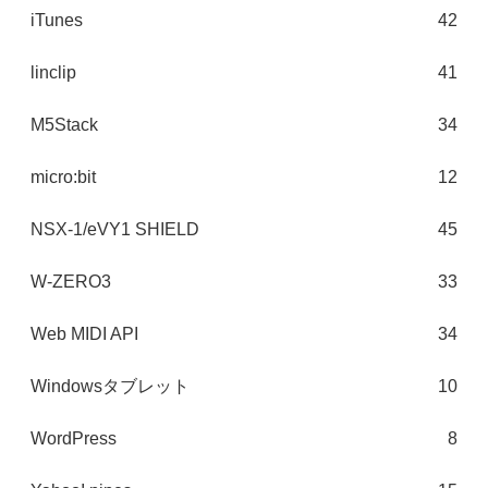
iTunes
42
linclip
41
M5Stack
34
micro:bit
12
NSX-1/eVY1 SHIELD
45
W-ZERO3
33
Web MIDI API
34
Windowsタブレット
10
WordPress
8