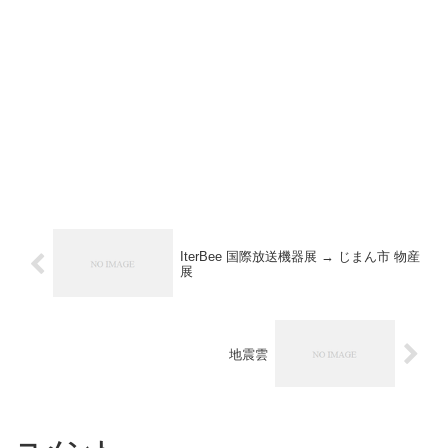
IterBee 国際放送機器展 → じまん市 物産
展
地震雲