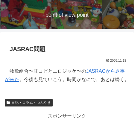
point of view point
JASRAC問題
2005.11.19
牧歌組合〜耳コピとエロジャケ〜の
JASRACから返事
が来た
。今後も見ていこう。時間がなにで、あとは続く。
日記・コラム・つぶやき
スポンサーリンク