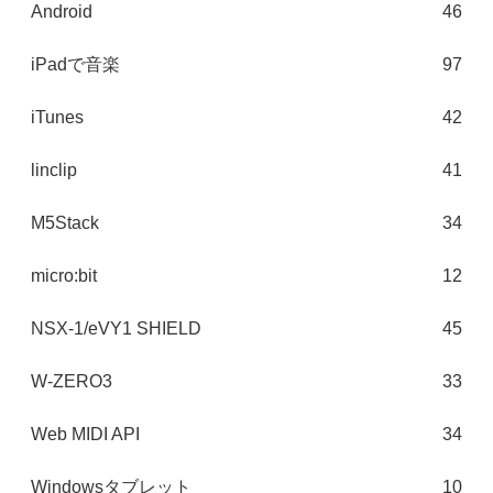
Android
46
iPadで音楽
97
iTunes
42
linclip
41
M5Stack
34
micro:bit
12
NSX-1/eVY1 SHIELD
45
W-ZERO3
33
Web MIDI API
34
Windowsタブレット
10