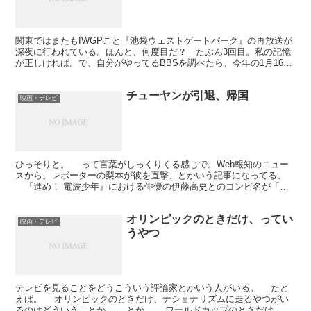
関東ではまたもIWGPこと『池袋ウェストゲートパーク』の再放送が
深夜に行われている。ほんと、何度目だ？ たぶん3回目。私の記憶
が正しければ。で、自分がやってるBBSを調べたら、今年の1月16日
くらいにはじまってるな。前のやつ。その前は200...
チューヤンが引退、帰国
映画・テレビ
ひっそりと。 って言葉がしっくりくる感じで。Web報知のニュー
スから。レポーターの梨本が彼を直撃、とかいう記事になってる。
『進め！ 電波少年』における俳優の伊藤高史とのコンビ名が「朋
友（パンヤオ）」ってのはあんまり記憶に残ってないので...
オリンピックのときだけ、ってい
映画・テレビ
うやつ
テレビを見ることをどうこういう評論家とかいう人がいる。 たと
えば。 オリンピックのときだけ、ナショナリズムに走るやつがい
るのはどういうことか。 とか。 ワールドカップのときだけ、サ