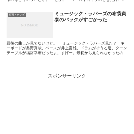
ッカー日本チームを応援するやつはどうなんだ、ふだんは...
ミュージック・ラバーズの布袋寅
映画・テレビ
泰のバックがすごかった
最後の曲しか見てないけど。 ミュージック・ラバーズ見た？ キ
ーボードが奥野真哉、ベースが井上富雄、ドラムがそうる透、ターン
テーブルが福富幸宏だったよ。すげー。最初から見られなかったのが
残念。再放送しないかなあ。
スポンサーリンク