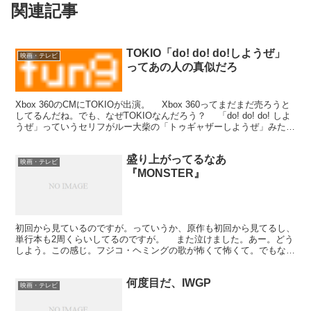
関連記事
TOKIO「do! do! do!しようぜ」
映画・テレビ
ってあの人の真似だろ
Xbox 360のCMにTOKIOが出演。 Xbox 360ってまだまだ売ろうと
してるんだね。でも、なぜTOKIOなんだろう？ 「do! do! do! しよ
うぜ」っていうセリフがルー大柴の「トゥギャザーしようぜ」みたい
に聞こえる。 ...
盛り上がってるなあ
映画・テレビ
『MONSTER』
初回から見ているのですが。っていうか、原作も初回から見てるし、
単行本も2周くらいしてるのですが。 また泣けました。あー。どう
しよう。この感じ。フジコ・ヘミングの歌が怖くて怖くて。でもなん
かこの震える感じが。 で、このサントラを作ってる人...
何度目だ、IWGP
映画・テレビ