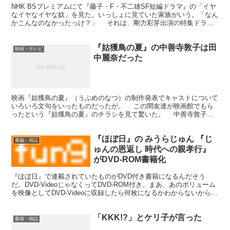
NHK BSプレミアムにて『藤子・F・不二雄SF短編ドラマ』の「イヤ
なイヤなイヤな奴」を見た。いっしょに見ていた家族がいう。「なん
かこんなのなかったっけ？」 それは、剛力彩芽出演の特集ドラマ
『ジャングル・フィーバー』だ。 ジャングル・フ...
『姑獲鳥の夏』の中善寺敦子は田
映画・テレビ
中麗奈だった
映画『姑獲鳥の夏』（うぶめのなつ）の制作発表でキャストについて
いろいろ文句をいったものだったが。 この間友達が映画館でもら
ったという『姑獲鳥の夏』のチラシを見て驚いた。 中善寺敦子が
田中麗奈（れな）なんである。おりょりょ。知りませんでし...
『ほぼ日』の みうらじゅん 『じ
書籍・雑誌
ゅんの恩返し 時代への親孝行』
がDVD-ROM書籍化
『ほぼ日』で連載されていたものがDVD付き書籍になるんだそう
だ。DVD-VideoじゃなくってDVD-ROM付き。まあ、あのボリューム
を映像としてDVD-Videoに収録したら何枚になるかわからないからし
ょうがないのだろう。 じゅんの恩返し...
「KKK!?」とケリ子が言った
書籍・雑誌