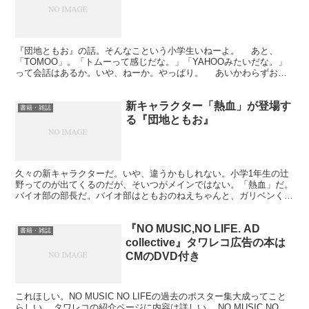
『団地ともお』の話。そんなこという小学生いねーよ。 あと、
「TOMOO」。「トムーって感じだな。」「YAHOOみたいだな。」
って会話はあるか。いや、ねーか。やっぱり。 あいかわらずおも
しれーなあ。ビッグコミックスピリッツ連載中。 団地と...
新キャラクター「熱血」が登場す
書籍・雑誌
る『団地ともお』
久々の新キャラクターだ。いや、違うかもしれない。小学1年生の辻
野ってのが出てくるのだが、そいつがメインではない。「熱血」だ。
バイオ部の部長だ。バイオ部はともおのねえちゃんと、ガリベンくん
が所属する部だ。 『団地ともお』の世界とは相容れない...
『NO MUSIC,NO LIFE. AD
書籍・雑誌
collective』タワレコ広告の本は
CMのDVD付き
これほしい。NO MUSIC NO LIFEの過去のポスター集大成ってこと
らしい。 タワレコの紹介ページに内容は詳しい。 NO MUSIC,NO