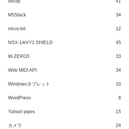
linclip
41
M5Stack
34
micro:bit
12
NSX-1/eVY1 SHIELD
45
W-ZERO3
33
Web MIDI API
34
Windowsタブレット
10
WordPress
8
Yahoo! pipes
15
カメラ
24