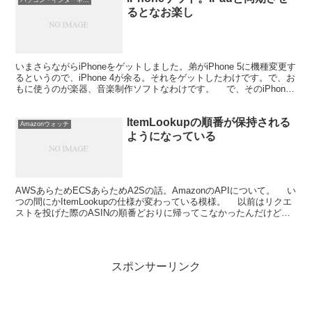
パソコン・インターネット
るとなお楽し
いまさらながらiPhoneをゲットしました。弟がiPhone 5に機種変更す
るというので、iPhone 4が余る。それをゲットしたわけです。で、お
もに使うのが楽器、音楽制作ソフトなわけです。 で、そのiPhone
4。シリコン製のケースが...
ItemLookupの順番が保持される
Amazonウォッチ
ようになっている
AWSあらためECSあらためA2Sの話。AmazonのAPIについて。 い
つの間にかItemLookupの仕様が変わっている模様。 以前はリクエ
ストを投げた際のASINの順番どおりに帰ってこなかったんだけど、
今日久々に試したら、順序を保...
スポンサーリンク