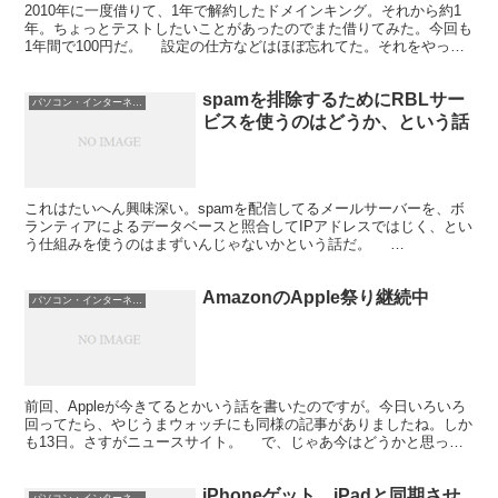
2010年に一度借りて、1年で解約したドメインキング。それから約1
年。ちょっとテストしたいことがあったのでまた借りてみた。今回も
1年間で100円だ。 設定の仕方などはほぼ忘れてた。それをやった
のはもう2年も前になる。多少、コントロールパネ...
spamを排除するためにRBLサー
パソコン・インターネット
ビスを使うのはどうか、という話
これはたいへん興味深い。spamを配信してるメールサーバーを、ボ
ランティアによるデータベースと照合してIPアドレスではじく、とい
う仕組みを使うのはまずいんじゃないかという話だ。
spamhaus.orgをはじめとするIPアドレスベースのブ...
AmazonのApple祭り継続中
パソコン・インターネット
前回、Appleが今きてるとかいう話を書いたのですが。今日いろいろ
回ってたら、やじうまウォッチにも同様の記事がありましたね。しか
も13日。さすがニュースサイト。 で、じゃあ今はどうかと思った
ら。こんな感じ。今回は15位まで。
iPhoneゲット。iPadと同期させ