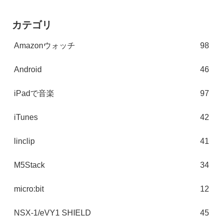
カテゴリ
Amazonウォッチ
98
Android
46
iPadで音楽
97
iTunes
42
linclip
41
M5Stack
34
micro:bit
12
NSX-1/eVY1 SHIELD
45