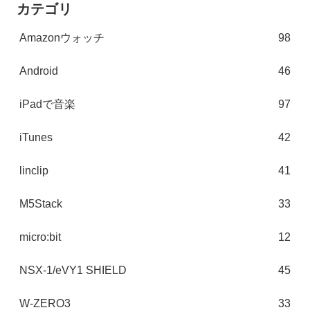
カテゴリ
Amazonウォッチ
98
Android
46
iPadで音楽
97
iTunes
42
linclip
41
M5Stack
33
micro:bit
12
NSX-1/eVY1 SHIELD
45
W-ZERO3
33