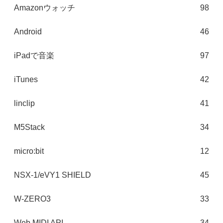
Amazonウォッチ
98
Android
46
iPadで音楽
97
iTunes
42
linclip
41
M5Stack
34
micro:bit
12
NSX-1/eVY1 SHIELD
45
W-ZERO3
33
Web MIDI API
34