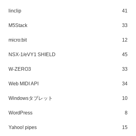
linclip
41
M5Stack
33
micro:bit
12
NSX-1/eVY1 SHIELD
45
W-ZERO3
33
Web MIDI API
34
Windowsタブレット
10
WordPress
8
Yahoo! pipes
15