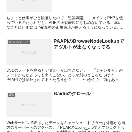
ちょっと仕事がひと段落したので、勉強再開。 メインはPHPを使
っているのだけれども、PHPの正規表現になじめないでいる。幸い
なことにPHPにはPerl互換の正規表現が使えるようになっている。置
換だとPHPにはereg_replace()っ...
PAAPIのBrowseNodeLookupで
Amazonウォッチ
アダルトが出なくなってる
DVDのノードを見るとアダルトが出てこない。 「ジャンル別」の
ノードからたどっても出てこない。どっか別のところだっけ？
PAAPIでは除外されてるのだろうか？ いつから？ 前はあった
気がするんだけど。
Baiduのクロール
勉強
Webサービスで取得したデータをキャッシュ。トリガーは外部から当
方のサーバーへのアクセス。「PEARのCache_Liteでオブジェクトも