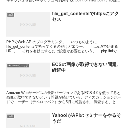
キャッシュ＆古いキャッシュも利用する: point of view point」の続
き。 一日で1G...
file_get_contentsでhttpsにアク
勉強
セス
PHPでWeb APIのプログラミング。 いつものように
file_get_contentsで拾ってくるのだけどエラー。 https://で始まる
URL。 それを有効にするには設定が必要だという。 php.iiniで
open_ssl....
ECSの画像が取得できない問題、
Amazonウォッチ
継続中
Amazon Webサービスの最新バージョンであるECS 4.0を使ってると
画像が取得できないという問題が続いている。ディスカッションボー
ドでユーザー（デベロッパ？）から5月に報告され、調査する、とい
う回答があったにもかかわらず、いまもまだ...
Yahoo!がAPIのセミナーをやるそ
勉強
うだ