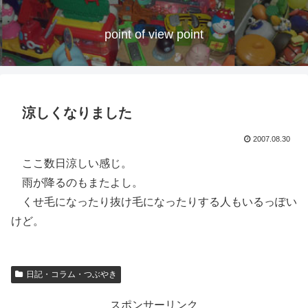
point of view point
涼しくなりました
2007.08.30
ここ数日涼しい感じ。
雨が降るのもまたよし。
くせ毛になったり抜け毛になったりする人もいるっぽい
けど。
日記・コラム・つぶやき
スポンサーリンク