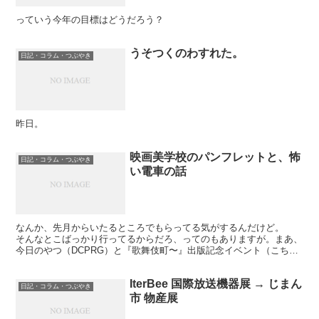
っていう今年の目標はどうだろう？
うそつくのわすれた。
日記・コラム・つぶやき
昨日。
映画美学校のパンフレットと、怖
日記・コラム・つぶやき
い電車の話
なんか、先月からいたるところでもらってる気がするんだけど。
そんなとこばっかり行ってるからだろ、ってのもありますが。まあ、
今日のやつ（DCPRG）と『歌舞伎町〜』出版記念イベント（こちら
のみコピーで白黒）でもらうのは当然ですが、先週のmi...
IterBee 国際放送機器展 → じまん
日記・コラム・つぶやき
市 物産展