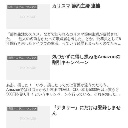
カリスマ 節約主婦 逮捕
日記・コラム・つぶやき
『節約生活のススメ』などで知られるカリスマ節約主婦が逮捕され
た。 他人の名前をかたって婚姻届を出した、とか。公務員として5
年間行き来したドイツでの生活、っていう経歴もまったくのでたらめ
だったことも発覚している。 なんだかよくわからない事...
気づかずに得し損ねるAmazonの
日記・コラム・つぶやき
割引キャンペーン
ああ。損した！ いや、損したってのは言葉が違うのだろう。
Amazonでは3月1日から月末までDVD、CD、本を5000円以上買うと
500円を割り引くというキャンペーンを行っている。それを知ったの
が今日。 2月28日に本数冊とDVDを注...
『ナタリー』にだけは登録しませ
日記・コラム・つぶやき
ん