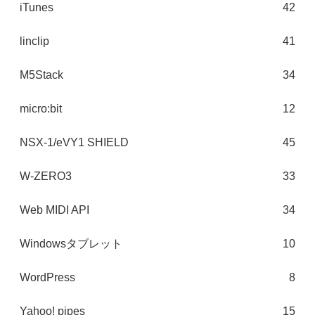
iTunes
42
linclip
41
M5Stack
34
micro:bit
12
NSX-1/eVY1 SHIELD
45
W-ZERO3
33
Web MIDI API
34
Windowsタブレット
10
WordPress
8
Yahoo! pipes
15