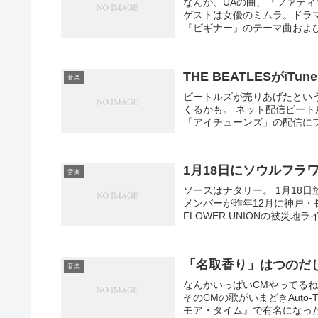
なんか、UAの曲、『ファテ
ゲストは女優のミムラ。ドラ
『ビギナー』のテーマ曲および
THE BEATLESがiT
音楽
ビートルズが売りあげたという
くるかも。 ネット配信ビー
「アイチューンズ」の配信にフ
1月18日にソウルフラ
音楽
ソースはナタリー。 1月18日放
メンバーが昨年12月に神戸・
FLOWER UNIONの被災地ライ
「名取香り」はつのだ
音楽
なんかいっぱいCMやってる
そのCMの歌がいまどきAuto
モア・タイム』で有名になった