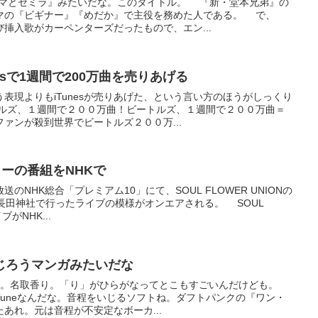
ィマとセミラ』みたいだな。このタイトル。 『新・堂本兄弟』の
マの『ビギナー』『めだか』で主役を務めた人である。 で、
挿入歌がカーペンターズだったもので、エン...
unesで1週間で200万曲を売りあげる
表現よりもiTunesが売りあげた、という言い方のほうがしっくり
トルズ、１週間で２００万曲！ビートルズ、１週間で２００万曲＝
ァンが殺到世界でビートルズ２００万...
ワーの番組をNHKで
送のNHK総合「プレミアム10」にて、SOUL FLOWER UNIONの
長田神社で行ったライブの模様がオンエアされる。 SOUL
ブがNHK...
じろうマンガみたいだな
ね。名取香り。「り」がひらがなってとこもすごいんだけども。
-Tuneなんだな。音程をいじるソフトね。ダフトパンクの『ワン・
あれ。元は音程が不安定なボーカ...