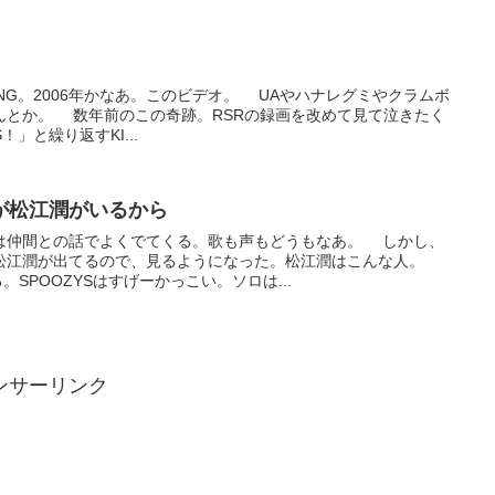
NG。2006年かなあ。このビデオ。 UAやハナレグミやクラムボ
んとか。 数年前のこの奇跡。RSRの録画を改めて見て泣きたく
！」と繰り返すKI...
が松江潤がいるから
は仲間との話でよくでてくる。歌も声もどうもなあ。 しかし、
松江潤が出てるので、見るようになった。松江潤はこんな人。
。SPOOZYSはすげーかっこい。ソロは...
ンサーリンク