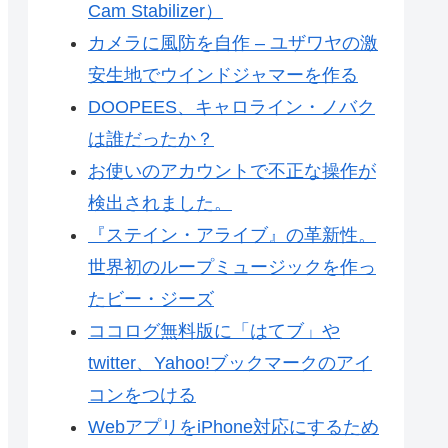
Cam Stabilizer）
カメラに風防を自作 – ユザワヤの激
安生地でウインドジャマーを作る
DOOPEES、キャロライン・ノバク
は誰だったか？
お使いのアカウントで不正な操作が
検出されました。
『ステイン・アライブ』の革新性。
世界初のループミュージックを作っ
たビー・ジーズ
ココログ無料版に「はてブ」や
twitter、Yahoo!ブックマークのアイ
コンをつける
WebアプリをiPhone対応にするため