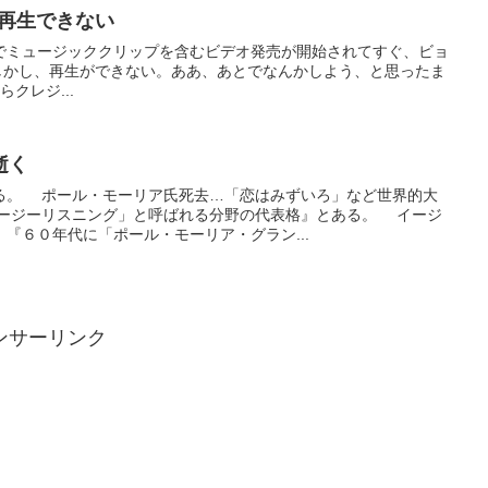
が再生できない
e（iTMS）でミュージッククリップを含むビデオ発売が開始されてすぐ、ビョ
入。しかし、再生ができない。ああ、あとでなんかしよう、と思ったま
らクレジ...
逝く
る。 ポール・モーリア氏死去…「恋はみずいろ」など世界的大
ージーリスニング」と呼ばれる分野の代表格』とある。 イージ
『６０年代に「ポール・モーリア・グラン...
ンサーリンク