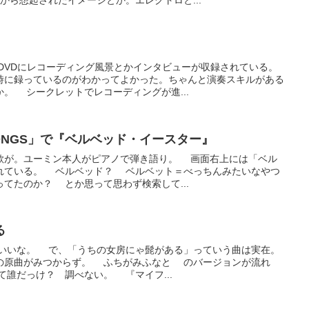
から想起されたイメージとか。エレクトロと...
DVDにレコーディング風景とかインタビューが収録されている。
時に録っているのがわかってよかった。ちゃんと演奏スキルがある
。 シークレットでレコーディングが進...
ONGS」で『ベルベッド・イースター』
歌が。ユーミン本人がピアノで弾き語り。 画面右上には「ベル
れている。 ベルベッド？ ベルベット＝べっちんみたいなやつ
てたのか？ とか思って思わず検索して...
る
いいな。 で、「うちの女房にゃ髭がある」っていう曲は実在。
原曲がみつからず。 ふちがみふなと のバージョンが流れ
て誰だっけ？ 調べない。 『マイフ...