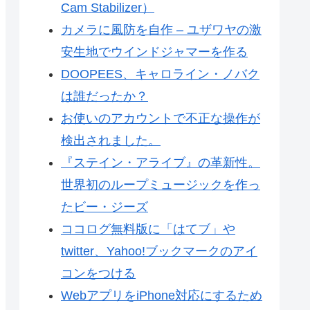
Cam Stabilizer）
カメラに風防を自作 – ユザワヤの激
安生地でウインドジャマーを作る
DOOPEES、キャロライン・ノバク
は誰だったか？
お使いのアカウントで不正な操作が
検出されました。
『ステイン・アライブ』の革新性。
世界初のループミュージックを作っ
たビー・ジーズ
ココログ無料版に「はてブ」や
twitter、Yahoo!ブックマークのアイ
コンをつける
WebアプリをiPhone対応にするため