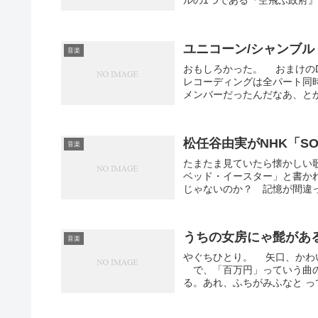
ルの1つである『空飛ぶ政府』
ユニコーン/シャンブル
音楽
おもしろかった。 おまけの
レコーディングは全パート同
メンバーだったんだなあ、とか
松任谷由実がNHK「S
音楽
たまたま見ていたら懐かしい
ベッド・イースター」と書か
じゃないのか？ 記憶が間違っ
うちの女房にゃ髭があ
音楽
やぐちひとり。 矢口、かわ
で、「百万円」っていう曲の
る。あれ、ふちがみふなと っ