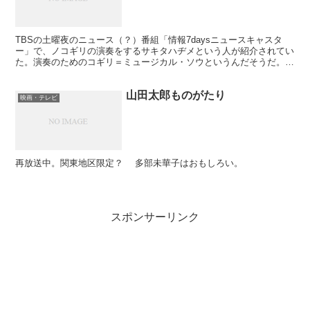
TBSの土曜夜のニュース（？）番組「情報7daysニュースキャスタ
ー」で、ノコギリの演奏をするサキタハヂメという人が紹介されてい
た。演奏のためのコギリ＝ミュージカル・ソウというんだそうだ。
で、世界大会で2回優勝してるとか、ヨーロッパツア...
山田太郎ものがたり
映画・テレビ
再放送中。関東地区限定？ 多部未華子はおもしろい。
スポンサーリンク