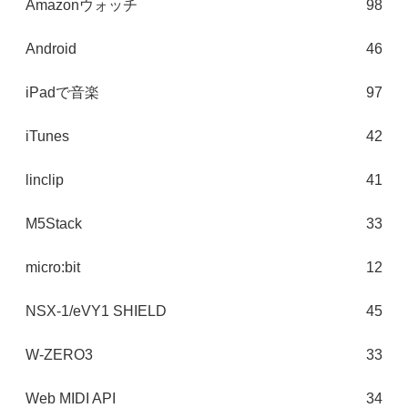
Amazonウォッチ
98
Android
46
iPadで音楽
97
iTunes
42
linclip
41
M5Stack
33
micro:bit
12
NSX-1/eVY1 SHIELD
45
W-ZERO3
33
Web MIDI API
34