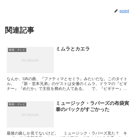
point
関連記事
ミムラとカエラ
映画・テレビ
なんか、UAの曲、『ファティマとセミラ』みたいだな。このタイト
ル。 『新・堂本兄弟』のゲストは女優のミムラ。ドラマの『ビギ
ナー』『めだか』で主役を務めた人である。 で、『ビギナー』の
テーマ曲および挿入歌がカーペンターズだったもので、エン...
ミュージック・ラバーズの布袋寅
映画・テレビ
泰のバックがすごかった
最後の曲しか見てないけど。 ミュージック・ラバーズ見た？ キ