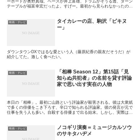
ーボードが奥野真哉、ベースが井上富雄、ドラムがそうる透、ターン
テーブルが福富幸宏だったよ。すげー。最初から見られなかったのが
残念。再放送しないかなあ。
タイカレーの店、駒沢「ピキヌ
映画・テレビ
ー」
ダウンタウンDXではるな愛という人（藤原紀香の親友だそうだ）が
紹介してた。激しく食べたい。
「相棒 Season 12」第15話「見
映画・テレビ
知らぬ共犯者」の名前を貸す評論
家で思い出す実在の人物
本日の「相棒」。最初に山路という評論家が殺害される。彼は大衆紙
で多くの俳優をこき下ろす、辛口で知られる評論家。彼の発言が元で
仕事を失う人も多い。自殺する俳優まで出る始末。しかし、実際は評
論家本人が書いた文章ではない。それらの文章は別の人間が...
ノコギリ演奏＝ミュージカルソウ
映画・テレビ
のサキタハヂメ