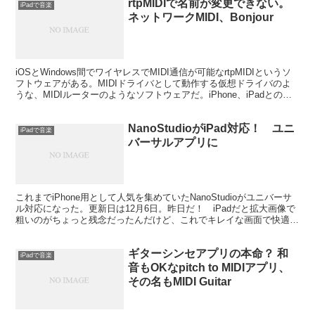
rtpMIDIで名前が変更できない。
iPadで音楽
ネットワークMIDI、Bonjour
iOSとWindows間でワイヤレスでMIDI通信が可能なrtpMIDIというソ
フトウェアがある。MIDIドライバとして動作する仮想ドライバのよ
うな、MIDIルーターのようなソフトウェアだ。iPhone、iPadとの
MIDIのやりとりができ...
NanoStudioがiPad対応！ ユニ
iPadで音楽
バーサルアプリに
これまでiPhone用として人気を集めていたNanoStudioがユニバーサ
ル対応になった。更新日は12月6日。昨日だ！ iPadだと拡大画像で
粗いのがちょっと残念だったんだけど、これでキレイな画面で快適に
トラックづくりが楽しめる。 Na...
ギターシンセアプリの本命？ 和
iPadで音楽
音もOKなpitch to MIDIアプリ、
その名もMIDI Guitar