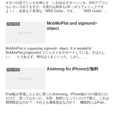
ギターの音でシンセを鳴らす、いわゆるギターシンセ。iOSアプリに
もいろいろ出てますが、今度のは和音もOK（ポリフォニックです
よ！）。名前もド直球な「MIDI Guitar」です。 「MIDI Guitar」は
入力されたギターの音をMIDI...
MobMuPlat and sigmund~
iPadで音楽
object
MobMuPlat is supporting sigmund~ object. It is wonderful.
MobMuPlatはsigmundオブジェクトをサポートしている。すばらし
い。 とりあえず、検出はうまくいった。しかし、...
Animoog for iPhoneが無料
iPadで音楽
iPad版が登場したときに買ったAnimooog。iPhone版がその後出たの
だけど、買ってなかった。今回、無料になっていたので購入。これは
期間限定なのか？ それとも価格改定なのか？ 機能的にはiPad版
に劣るけど、音を出して遊ぶ分には十...