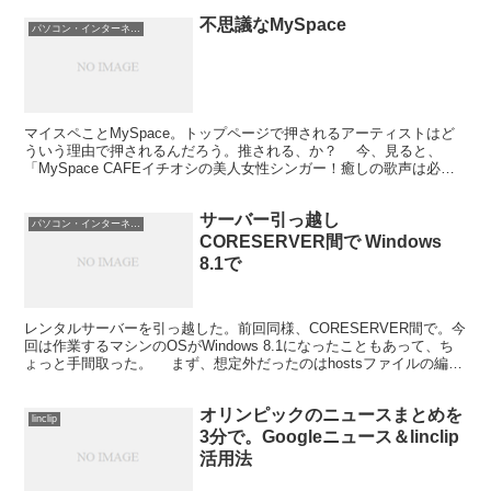
不思議なMySpace
パソコン・インターネット
マイスペことMySpace。トップページで押されるアーティストはど
ういう理由で押されるんだろう。推される、か？ 今、見ると、
「MySpace CAFEイチオシの美人女性シンガー！癒しの歌声は必聴
モノ」とある。石井 里佳。だそうだ。その上に...
サーバー引っ越し
パソコン・インターネット
CORESERVER間で Windows
8.1で
レンタルサーバーを引っ越した。前回同様、CORESERVER間で。今
回は作業するマシンのOSがWindows 8.1になったこともあって、ち
ょっと手間取った。 まず、想定外だったのはhostsファイルの編集
が反映されなかったことだ。 サ...
オリンピックのニュースまとめを
linclip
3分で。Googleニュース＆linclip
活用法