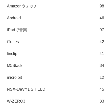
Amazonウォッチ
98
Android
46
iPadで音楽
97
iTunes
42
linclip
41
M5Stack
34
micro:bit
12
NSX-1/eVY1 SHIELD
45
W-ZERO3
33