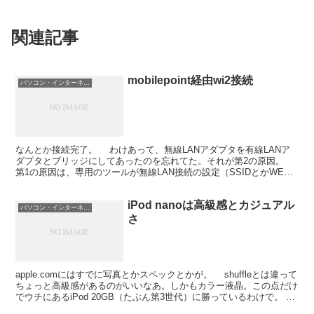
関連記事
mobilepoint経由wi2接続
パソコン・インターネット
なんとか接続完了。 わけあって、無線LANアダプタを有線LANア
ダプタとブリッジにしてあったのを忘れてた。それが第2の原因。
第1の原因は、専用のツールが無線LAN接続の設定（SSIDとかWEP
とか）を設定してくれるもんだと思ってたこと...
iPod nanoは高級感とカジュアル
パソコン・インターネット
さ
apple.comにはすでに写真とかスペックとかが。 shuffleとは違って
ちょっと高級感があるのがいいなあ。しかもカラー液晶。この点だけ
でウチにあるiPod 20GB（たぶん第3世代）に勝っているわけで。
まあ、機能をまったく心配す...