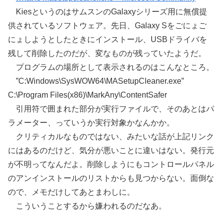
KiesというのはサムスンのGalaxyシリーズ用に無償提
供されているソフトウェア。先日、Galaxy Sをごにょご
にょしようとしたときにインストール、USBドライバを
残して削除したのだが、変なものが残っていたようだ。
プログラムの場所として表示されるのはこんなところ。
”C:Windows\SysWOW64\MASetupCleaner.exe”
C:\Program Files(x86)\MarkAny\ContentSafer
引用符で囲まれた部分が実行ファイルで、そのあとはパ
ラメーター、っていうか実行対象かなんかか。
クリティカルなものではない、みたいな話が上記リンク
にはあるのだけど、気分が悪いことに違いはない。発行元
が不明ってなんだよ。削除しようにもコントロールパネル
のアンインストールのリストからも見つからない。面倒な
ので、メモだけしてあとまわしに。
こういうことするから嫌われるのだなあ。