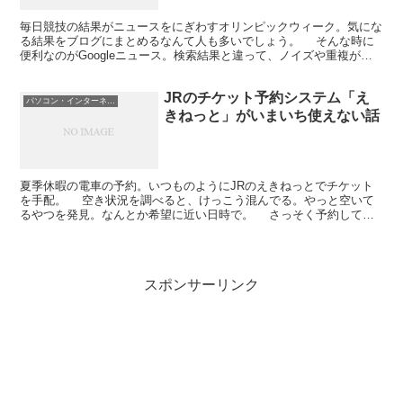
毎日競技の結果がニュースをにぎわすオリンピックウィーク。気にな
る結果をブログにまとめるなんて人も多いでしょう。 そんな時に
便利なのがGoogleニュース。検索結果と違って、ノイズや重複が少
ないのが便利です。あまたあるメディアそれぞれの書き...
JRのチケット予約システム「え
パソコン・インターネット
きねっと」がいまいち使えない話
夏季休暇の電車の予約。いつものようにJRのえきねっとでチケット
を手配。 空き状況を調べると、けっこう混んでる。やっと空いて
るやつを発見。なんとか希望に近い日時で。 さっそく予約してみ
る。で、何時の電車だっけ？ 確認しなくちゃ。 従来は...
スポンサーリンク