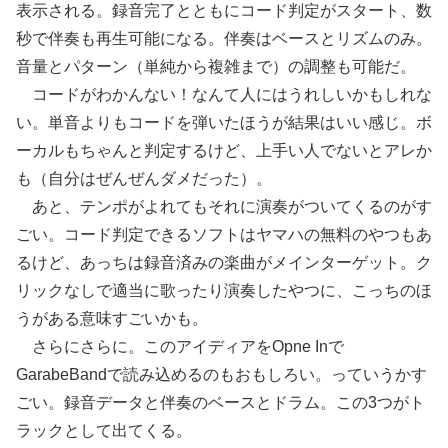
表示される。録音完了とともにコード判定がスタート、数
秒で伴奏も再生可能になる。伴奏はベースとリズムのみ。
音量とパターン（単純から複雑まで）の調整も可能だ。
コードがわかんない！なんて人にはうれしいかもしれな
い。単音よりもコードを弾いたほうが結果はいい感じ。ボ
ーカルもちゃんと判定するけど、上手い人でないとアレか
も（自分はぜんぜんダメだった）。
あと、テンポがよれてもそれに演奏がついてくるのがす
ごい。コード判定できるソフトはヤマハの無料のやつもあ
るけど、あっちは録音済みの楽曲がメインターゲット。ク
リックなしで適当に歌ったり演奏したやつに、こっちのほ
うがある意味すごいかも。
さらにさらに。このアイディアをOpne Inで
GarabeBandで読み込めるのもおもしろい。っていうかす
ごい。録音データと伴奏のベースとドラム。この3つがト
ラックとして出てくる。