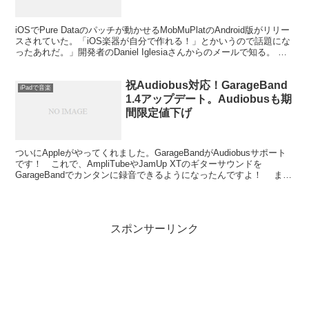
iOSでPure Dataのパッチが動かせるMobMuPlatのAndroid版がリリー
スされていた。「iOS楽器が自分で作れる！」とかいうので話題にな
ったあれだ。」開発者のDaniel Iglesiaさんからのメールで知る。
MobMu...
祝Audiobus対応！GarageBand
iPadで音楽
1.4アップデート。Audiobusも期
間限定値下げ
ついにAppleがやってくれました。GarageBandがAudiobusサポート
です！ これで、AmpliTubeやJamUp XTのギターサウンドを
GarageBandでカンタンに録音できるようになったんですよ！ まず
は動画でチェック...
スポンサーリンク