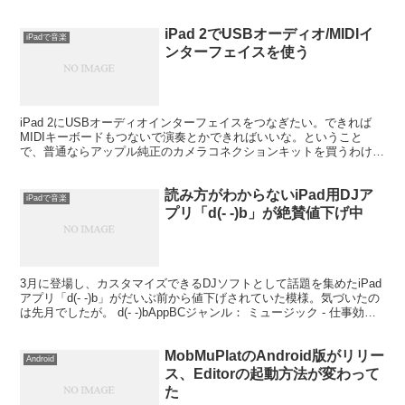
ルター、ディレイ、リバーブなんかも...
iPad 2でUSBオーディオ/MIDIイ
iPadで音楽
ンターフェイスを使う
iPad 2にUSBオーディオインターフェイスをつなぎたい。できれば
MIDIキーボードもつないで演奏とかできればいいな。ということ
で、普通ならアップル純正のカメラコネクションキットを買うわけだ
が、安いし、いろんなメモリーカードが使えるという...
読み方がわからないiPad用DJア
iPadで音楽
プリ「d(- -)b」が絶賛値下げ中
3月に登場し、カスタマイズできるDJソフトとして話題を集めたiPad
アプリ「d(- -)b」がだいぶ前から値下げされていた模様。気づいたの
は先月でしたが。 d(- -)bAppBCジャンル： ミュージック - 仕事効率
化リリース日： 201...
MobMuPlatのAndroid版がリリー
Android
ス、Editorの起動方法が変わって
た