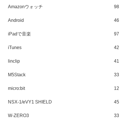
Amazonウォッチ
98
Android
46
iPadで音楽
97
iTunes
42
linclip
41
M5Stack
33
micro:bit
12
NSX-1/eVY1 SHIELD
45
W-ZERO3
33