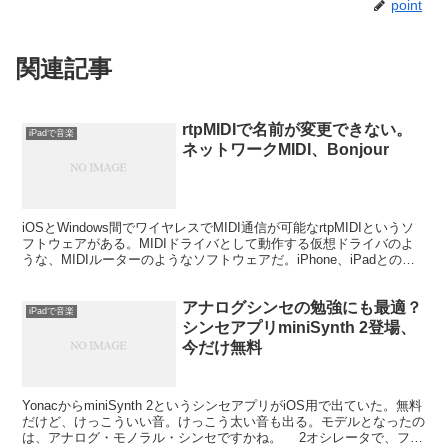
point
関連記事
rtpMIDIで名前が変更できない。
iPadで音楽
ネットワークMIDI、Bonjour
iOSとWindows間でワイヤレスでMIDI通信が可能なrtpMIDIというソ
フトウェアがある。MIDIドライバとして動作する仮想ドライバのよ
うな、MIDIルーターのようなソフトウェアだ。iPhone、iPadとの
MIDIのやりとりができ...
アナログシンセの勉強にも最適？
iPadで音楽
シンセアプリminiSynth 2登場、
今だけ無料
YonacからminiSynth 2というシンセアプリがiOS用で出ていた。無料
だけど、けっこういい音。けっこう太い音も出る。モデルとなったの
は、アナログ・モノラル・シンセですかね。 2オシレータで、フィ