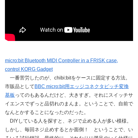
micro:bit Bluetooth MIDI Controller in a FRISK case,
control KORG Gadget
一番苦労したのが、chibi:bitをケースに固定する方法。
市販品として
BBC micro:bit用エッジコネクタピッチ変換
基板
ってのもあるんだけど、大きすぎ。それにスイッチサ
イエンスでずっと品切れのまんま。ということで、自前で
なんとかすることになったのだった。
DIYしている人を探すと、ネジで止める人が多い模様。
しかし、毎回ネジ止めするとか面倒！ ということで、い