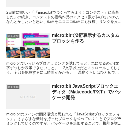
2日前に書いた「「micro:bitでつくってみよう！コンテスト」に応募
した」の続き。コンテストの投稿作品のアクセス数が伸びないので、
なんとかしたいと思い、動画をニコニコ動画にも投稿、リンクを入れ
ようと思った。最近のニコニコのアップデートで...
micro:bitで2桁表示するカスタム
micro:bit
ブロックを作る
micro:bitでいろいろプログラミングを試してると、気になるのが1文
字ずつしか表示できないこと。 2文字以上だとスクロールしてしま
う。全部を把握するには時間がかかる。 温度くらいはひとめでわ
かるようにしたい。 すなわち、 2桁く...
micro:bit JavaScriptブロックエ
micro:bit
ディタ（Makecode/PXT）でパッ
ケージ開発
micro:bitのメインの開発環境と思われる「JavaScriptブロックエディ
タ」。さまざまな機能を持ったブロックを並べていくことでプログラ
ミングしていくのですが、パッケージを追加することで、機能を増や
すことができます。そのパッケージの...