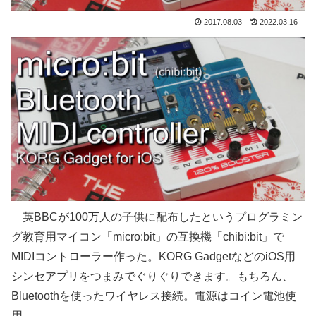
2017.08.03
2022.03.16
英BBCが100万人の子供に配布したというプログラミン
グ教育用マイコン「micro:bit」の互換機「chibi:bit」で
MIDIコントローラー作った。KORG GadgetなどのiOS用
シンセアプリをつまみでぐりぐりできます。もちろん、
Bluetoothを使ったワイヤレス接続。電源はコイン電池使
用。