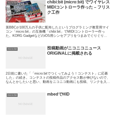
chibi:bit (micro:bit) でワイヤレス
micro:bit
MIDIコントローラ作った – フリス
ク工作
英BBCが100万人の子供に配布したというプログラミング教育用マイ
コン「micro:bit」の互換機「chibi:bit」でMIDIコントローラー作っ
た。KORG GadgetなどのiOS用シンセアプリをつまみでぐりぐりで
きます。もちろん、...
投稿動画がニコニコニュース
micro:bit
ORIGINALに掲載される
2日前に書いた「「micro:bitでつくってみよう！コンテスト」に応募
した」の続き。コンテストの投稿作品のアクセス数が伸びないので、
なんとかしたいと思い、動画をニコニコ動画にも投稿、リンクを入れ
ようと思った。最近のニコニコのアップデートで...
mbedでHID
micro:bit