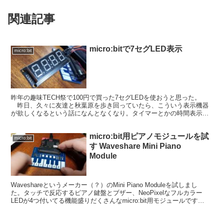
関連記事
micro:bitで7セグLED表示
micro:bit
昨年の趣味TECH祭で100円で買った7セグLEDを使おうと思った。
昨日、久々に友達と秋葉原を歩き回っていたら、こういう表示機器
が欲しくなるという話になんとなくなり。タイマーとかの時間表示に
は、液晶とかOLEDじゃなくて、こういうのがい...
micro:bit用ピアノモジュールを試
micro:bit
す Waveshare Mini Piano
Module
Waveshareというメーカー（？）のMini Piano Moduleを試しまし
た。タッチで反応するピアノ鍵盤とブザー、NeoPixelなフルカラー
LEDが4つ付いてる機能盛りだくさんなmicro:bit用モジュールです。
Mini ...