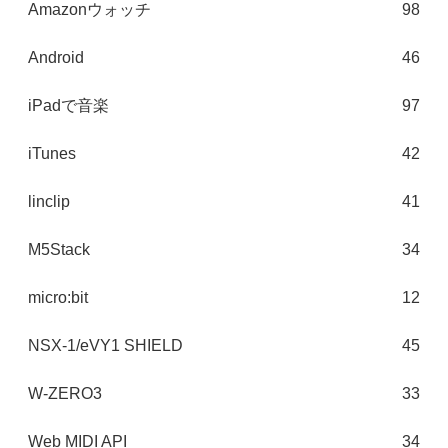
Amazonウォッチ
98
Android
46
iPadで音楽
97
iTunes
42
linclip
41
M5Stack
34
micro:bit
12
NSX-1/eVY1 SHIELD
45
W-ZERO3
33
Web MIDI API
34