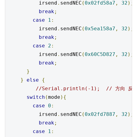
          irsend
.
sendNEC
(
0x02fd58a7
,
32
);
break
;
case
1
:
          irsend
.
sendNEC
(
0x5ea158a7
,
32
);
break
;
case
2
:
          irsend
.
sendNEC
(
0x60C5D827
,
32
);
break
;
}
}
else
{
//Serial.println(-1);  // 方向 
switch
(
mode
){
case
0
:
          irsend
.
sendNEC
(
0x02fd7887
,
32
);
break
;
case
1
: