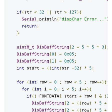
if
(
str 
<
32
||
 str 
>
127
){
Serial
.
println
(
"dispChar Error..."
);
return
;
}
uint8_t
DisBuffString
[
2
+
5
*
5
*
3
];
DisBuffString
[
0
]
=
0x05
;
DisBuffString
[
1
]
=
0x05
;
int
 start 
=
((
int
)
str 
-
32
)
*
5
;
for
(
int
 row 
=
0
;
 row 
<
5
;
 row
++){
for
(
int
 i 
=
0
;
 i 
<
5
;
 i
++){
if
((
 FONTDATA
[
 start 
+
 row 
]
&
(
1
DisBuffString
[
2
+
((
row
)
*
5
+
 i
DisBuffString
[
2
+
((
row
)
*
5
+
 i