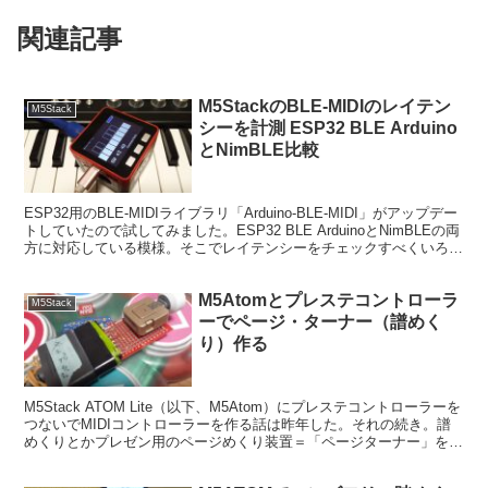
関連記事
M5StackのBLE-MIDIのレイテン
M5Stack
シーを計測 ESP32 BLE Arduino
とNimBLE比較
ESP32用のBLE-MIDIライブラリ「Arduino-BLE-MIDI」がアップデー
トしていたので試してみました。ESP32 BLE ArduinoとNimBLEの両
方に対応している模様。そこでレイテンシーをチェックすべくいろい
ろテスト...
M5Atomとプレステコントローラ
M5Stack
ーでページ・ターナー（譜めく
り）作る
M5Stack ATOM Lite（以下、M5Atom）にプレステコントローラーを
つないでMIDIコントローラーを作る話は昨年した。それの続き。譜
めくりとかプレゼン用のページめくり装置＝「ページターナー」を作
る。 プレステコントローラーを...