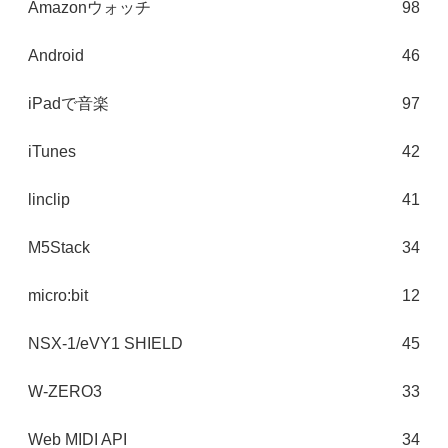
Amazonウォッチ
98
Android
46
iPadで音楽
97
iTunes
42
linclip
41
M5Stack
34
micro:bit
12
NSX-1/eVY1 SHIELD
45
W-ZERO3
33
Web MIDI API
34