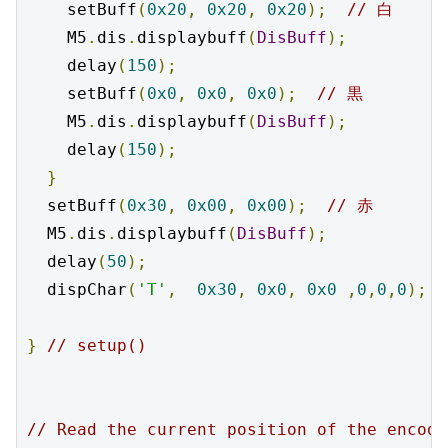
    setBuff
(
0x20
,
0x20
,
0x20
);
// 白
    M5
.
dis
.
displaybuff
(
DisBuff
);
    delay
(
150
);
    setBuff
(
0x0
,
0x0
,
0x0
);
// 黒
    M5
.
dis
.
displaybuff
(
DisBuff
);
    delay
(
150
);
}
  setBuff
(
0x30
,
0x00
,
0x00
);
// 赤
  M5
.
dis
.
displaybuff
(
DisBuff
);
  delay
(
50
);
  dispChar
(
'T'
,
0x30
,
0x0
,
0x0
,
0
,
0
,
0
);
}
// setup()
// Read the current position of the encode