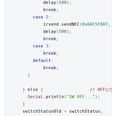
              delay
(
500
);
break
;
case
2
:
              irsend
.
sendNEC
(
0x60C5F807
,
3
              delay
(
500
);
break
;
case
3
:
break
;
default
:
break
;
}
}
else
{
// OFFに
Serial
.
println
(
"SW OFF..."
);
}
      switchStatusOld 
=
 switchStatus
;