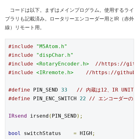
コードは以下。まずはメインプログラム。使用するライ
ブラリも記載済み。ロータリーエンコーダー用とIR（赤外
線）リモート用。
#include
"M5Atom.h"
#include
"dispChar.h"
#include
<RotaryEncoder.h>
//https://gith
#include
<IRremote.h>
//https://github.
#define
 PIN_SEND 
33
// 内蔵は12、IR UNIT
#define
 PIN_ENC_SWITCH 
22
// エンコーダーの
IRsend
 irsend
(
PIN_SEND
);
bool
 switchStatus    
=
 HIGH
;