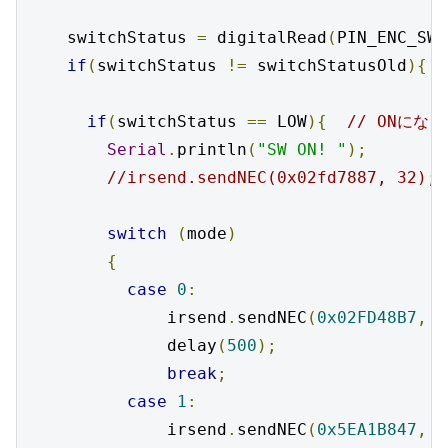
    switchStatus 
=
 digitalRead
(
PIN_ENC_SWI
if
(
switchStatus 
!=
 switchStatusOld
){
if
(
switchStatus 
==
 LOW
){
// ONにな
Serial
.
println
(
"SW ON! "
);
//irsend.sendNEC(0x02fd7887, 32); 
switch
(
mode
)
{
case
0
:
              irsend
.
sendNEC
(
0x02FD48B7
,
3
              delay
(
500
);
break
;
case
1
:
              irsend
.
sendNEC
(
0x5EA1B847
,
3