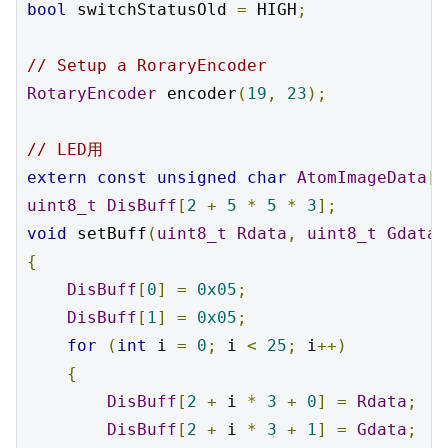
bool
 switchStatusOld 
=
 HIGH
;
// Setup a RoraryEncoder
RotaryEncoder
 encoder
(
19
,
23
);
// LED用
extern
const
unsigned
char
AtomImageData
[
3
uint8_t
DisBuff
[
2
+
5
*
5
*
3
];
void
 setBuff
(
uint8_t
Rdata
,
uint8_t
Gdata
,
{
DisBuff
[
0
]
=
0x05
;
DisBuff
[
1
]
=
0x05
;
for
(
int
 i 
=
0
;
 i 
<
25
;
 i
++)
{
DisBuff
[
2
+
 i 
*
3
+
0
]
=
Rdata
;
DisBuff
[
2
+
 i 
*
3
+
1
]
=
Gdata
;