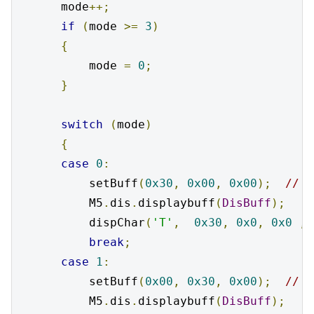
      mode
++;
if
(
mode 
>=
3
)
{
          mode 
=
0
;
}
switch
(
mode
)
{
case
0
:
          setBuff
(
0x30
,
0x00
,
0x00
);
// 
          M5
.
dis
.
displaybuff
(
DisBuff
);
          dispChar
(
'T'
,
0x30
,
0x0
,
0x0
,
0
break
;
case
1
:
          setBuff
(
0x00
,
0x30
,
0x00
);
// 
          M5
.
dis
.
displaybuff
(
DisBuff
);