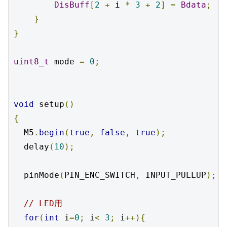
DisBuff
[
2
+
 i 
*
3
+
2
]
=
Bdata
;
}
}
uint8_t
 mode 
=
0
;
void
 setup
()
{
  M5
.
begin
(
true
,
false
,
true
);
  delay
(
10
);
  pinMode
(
PIN_ENC_SWITCH
,
 INPUT_PULLUP
);
// LED用
for
(
int
 i
=
0
;
 i
<
3
;
 i
++){