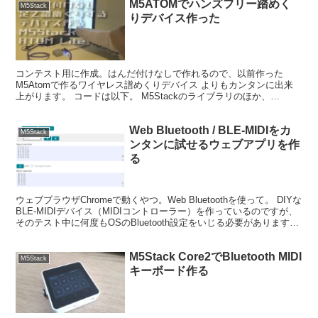
M5ATOMでハンズフリー踏めく
M5Stack
りデバイス作った
コンテスト用に作成。はんだ付けなしで作れるので、以前作った
M5Atomで作るワイヤレス譜めくりデバイス よりもカンタンに出来
上がります。 コードは以下。 M5Stackのライブラリのほか、
NimBLEライブラリとESP32 BLE Keyb...
Web Bluetooth / BLE-MIDIをカ
M5Stack
ンタンに試せるウェブアプリを作
る
ウェブブラウザChromeで動くやつ。Web Bluetoothを使って。 DIYな
BLE-MIDIデバイス（MIDIコントローラー）を作っているのですが、
そのテスト中に何度もOSのBluetooth設定をいじる必要があります
（ペアリングを...
M5Stack Core2でBluetooth MIDI
M5Stack
キーボード作る