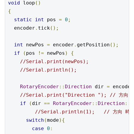
void
 loop
()
{
static
int
 pos 
=
0
;
  encoder
.
tick
();
int
 newPos 
=
 encoder
.
getPosition
();
if
(
pos 
!=
 newPos
)
{
//Serial.print(newPos);
//Serial.println();
RotaryEncoder
::
Direction
 dir 
=
 encoder
//Serial.print("Direction "); // 方向
if
(
dir 
==
RotaryEncoder
::
Direction
::
C
//Serial.println(1);   // 方向 時
switch
(
mode
){
case
0
: