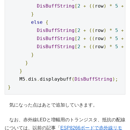
DisBuffString
[
2
+
((
row
)
*
5
+
 i
}
else
{
DisBuffString
[
2
+
((
row
)
*
5
+
 i
DisBuffString
[
2
+
((
row
)
*
5
+
 i
DisBuffString
[
2
+
((
row
)
*
5
+
 i
}
}
}
    M5
.
dis
.
displaybuff
(
DisBuffString
);
}
気になった点はあとで追加していきます。
なお、赤外線LEDと増幅用のトランジスタ、抵抗の配線
については、以前の記事「
ESP8266ボードで赤外線リモ