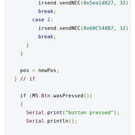
          irsend
.
sendNEC
(
0x5ea1d827
,
32
);
break
;
case
2
:
          irsend
.
sendNEC
(
0x60C548B7
,
32
);
break
;
}
}
    pos 
=
 newPos
;
}
// if
if
(
M5
.
Btn
.
wasPressed
())
{
Serial
.
print
(
"button pressed"
);
Serial
.
println
();