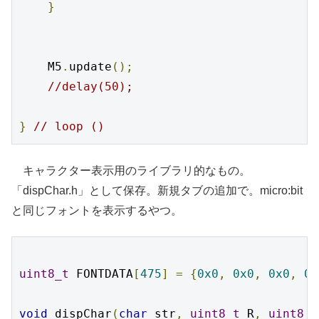
}
    M5
.
update
();
//delay(50);
}
// loop ()
キャラクター表示用のライブラリ的なもの。
「dispChar.h」として保存。新規タブの追加で。micro:bit
と同じフォントを表示するやつ。
uint8_t
 FONTDATA
[
475
]
=
{
0x0
,
0x0
,
0x0
,
0x
void
 dispChar
(
char
 str
,
uint8_t
 R
,
uint8_t