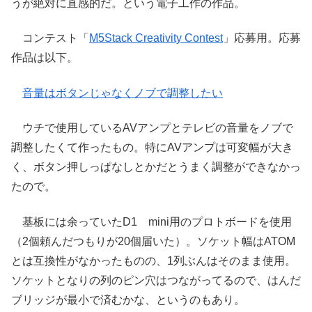
うが絶対に直感的だ。という電子工作の作品。
コンテスト「
M5Stack Creativity Contest
」応募用。応募
作品は以下。
音量はボタンじゃなくノブで調整したい
ウチで使用しているAVアンプとテレビの音量をノブで
調整したくて作ったもの。特にAVアンプは可変幅が大き
く、ボタン押しっぱなしとかだとうまく調整ができなかっ
たので。
基板には余っていたD1 mini用のプロトボードを使用
（2個頼んだつもりが20個届いた）。ソケット幅はATOM
とは互換性がなかったものの、1列ぶんはそのまま使用。
ソケットとなりの列のピン穴はつながってるので、はんだ
ブリッジが最小で済むかな、というのもあり。