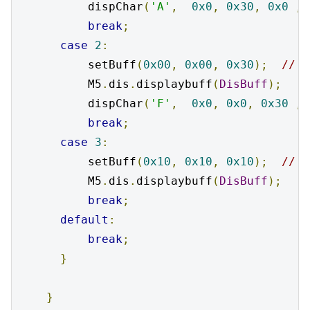
          dispChar
(
'A'
,
0x0
,
0x30
,
0x0
,
0
break
;
case
2
:
          setBuff
(
0x00
,
0x00
,
0x30
);
// 
          M5
.
dis
.
displaybuff
(
DisBuff
);
          dispChar
(
'F'
,
0x0
,
0x0
,
0x30
,
0
break
;
case
3
:
          setBuff
(
0x10
,
0x10
,
0x10
);
// 
          M5
.
dis
.
displaybuff
(
DisBuff
);
break
;
default
:
break
;
}
}