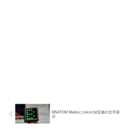
M5ATOM Matrixにmicro:bit互換の文字表
示