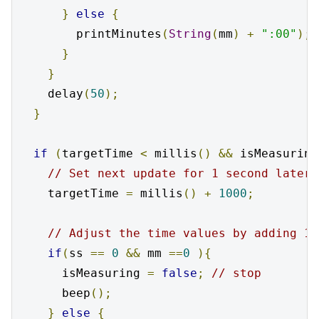
}
else
{
        printMinutes
(
String
(
mm
)
+
":00"
);
}
}
    delay
(
50
);
}
if
(
targetTime 
<
 millis
()
&&
 isMeasuring
// Set next update for 1 second later
    targetTime 
=
 millis
()
+
1000
;
// Adjust the time values by adding 1 
if
(
ss 
==
0
&&
 mm 
==
0
){
      isMeasuring 
=
false
;
// stop
      beep
();
}
else
{