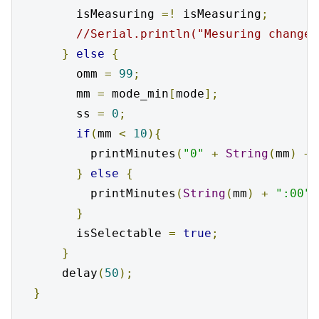
        isMeasuring 
=!
 isMeasuring
;
//Serial.println("Mesuring changed
}
else
{
        omm 
=
99
;
        mm 
=
 mode_min
[
mode
];
        ss 
=
0
;
if
(
mm 
<
10
){
          printMinutes
(
"0"
+
String
(
mm
)
+
}
else
{
          printMinutes
(
String
(
mm
)
+
":00"
)
}
        isSelectable 
=
true
;
}
      delay
(
50
);
}