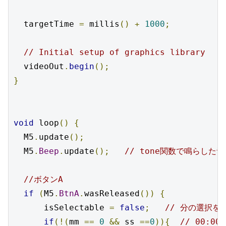
  targetTime 
=
 millis
()
+
1000
;
// Initial setup of graphics library
  videoOut
.
begin
();
}
void
 loop
()
{
  M5
.
update
();
  M5
.
Beep
.
update
();
// tone関数で鳴らし
//ボタンA
if
(
M5
.
BtnA
.
wasReleased
())
{
      isSelectable 
=
false
;
// 分の選択を
if
(!(
mm 
==
0
&&
 ss 
==
0
)){
// 00:0