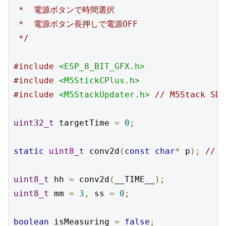
 *  電源ボタンで時間選択

 *  電源ボタン長押しで電源OFF

 */
#include
<ESP_8_BIT_GFX.h>
#include
<M5StickCPlus.h>
#include
<M5StackUpdater.h>
// M5Stack SD-
uint32_t
 targetTime 
=
0
;
static
uint8_t
 conv2d
(
const
char
*
 p
);
// F
uint8_t
 hh 
=
 conv2d
(
__TIME__
);
uint8_t
 mm 
=
3
,
 ss 
=
0
;
boolean
 isMeasuring 
=
false
;