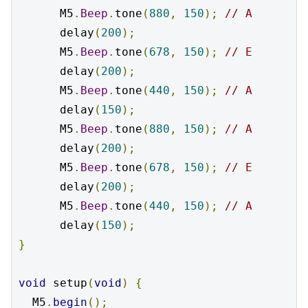
      M5
.
Beep
.
tone
(
880
,
150
);
// A
      delay
(
200
);
      M5
.
Beep
.
tone
(
678
,
150
);
// E
      delay
(
200
);
      M5
.
Beep
.
tone
(
440
,
150
);
// A
      delay
(
150
);
      M5
.
Beep
.
tone
(
880
,
150
);
// A
      delay
(
200
);
      M5
.
Beep
.
tone
(
678
,
150
);
// E
      delay
(
200
);
      M5
.
Beep
.
tone
(
440
,
150
);
// A
      delay
(
150
);
}
void
 setup
(
void
)
{
  M5
.
begin
();