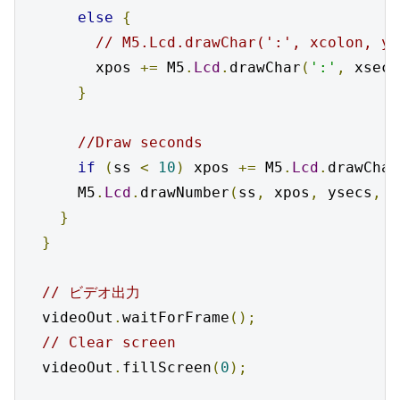
else
{
// M5.Lcd.drawChar(':', xcolon, yp
        xpos 
+=
 M5
.
Lcd
.
drawChar
(
':'
,
 xsecs
}
//Draw seconds
if
(
ss 
<
10
)
 xpos 
+=
 M5
.
Lcd
.
drawChar
      M5
.
Lcd
.
drawNumber
(
ss
,
 xpos
,
 ysecs
,
 f
}
}
// ビデオ出力
  videoOut
.
waitForFrame
();
// Clear screen
  videoOut
.
fillScreen
(
0
);