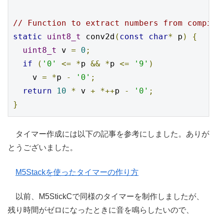
// Function to extract numbers from compil
static
uint8_t
 conv2d
(
const
char
*
 p
)
{
uint8_t
 v 
=
0
;
if
(
'0'
<=
*
p 
&&
*
p 
<=
'9'
)
    v 
=
*
p 
-
'0'
;
return
10
*
 v 
+
*++
p 
-
'0'
;
}
タイマー作成には以下の記事を参考にしました。ありが
とうございました。
M5Stackを使ったタイマーの作り方
以前、M5StickCで同様のタイマーを制作しましたが、
残り時間がゼロになったときに音を鳴らしたいので、