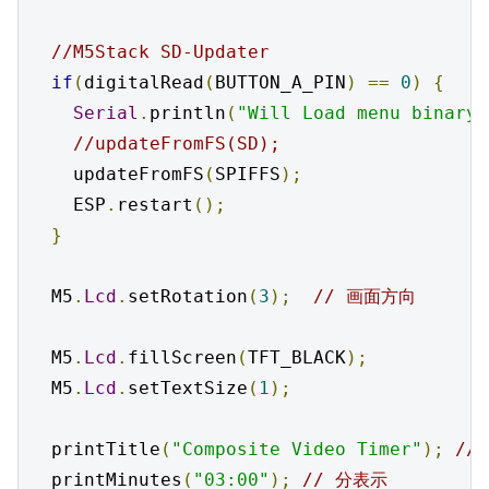
//M5Stack SD-Updater
if
(
digitalRead
(
BUTTON_A_PIN
)
==
0
)
{
Serial
.
println
(
"Will Load menu binary"
//updateFromFS(SD);
    updateFromFS
(
SPIFFS
);
    ESP
.
restart
();
}
  M5
.
Lcd
.
setRotation
(
3
);
// 画面方向
  M5
.
Lcd
.
fillScreen
(
TFT_BLACK
);
  M5
.
Lcd
.
setTextSize
(
1
);
  printTitle
(
"Composite Video Timer"
);
//
  printMinutes
(
"03:00"
);
// 分表示