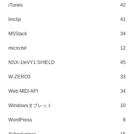
iTunes
42
linclip
41
M5Stack
34
micro:bit
12
NSX-1/eVY1 SHIELD
45
W-ZERO3
33
Web MIDI API
34
Windowsタブレット
10
WordPress
8