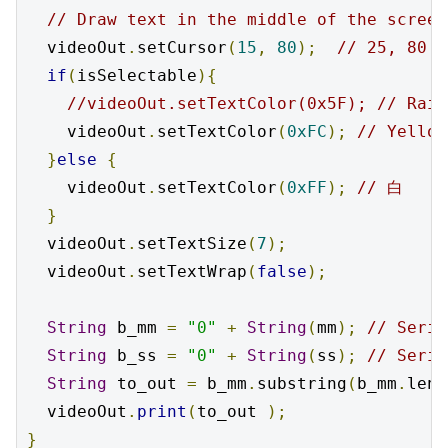
// Draw text in the middle of the screen
  videoOut
.
setCursor
(
15
,
80
);
// 25, 80
if
(
isSelectable
){
//videoOut.setTextColor(0x5F); // Rais
    videoOut
.
setTextColor
(
0xFC
);
// Yellow
}
else
{
    videoOut
.
setTextColor
(
0xFF
);
// 白
}
  videoOut
.
setTextSize
(
7
);
  videoOut
.
setTextWrap
(
false
);
String
 b_mm 
=
"0"
+
String
(
mm
);
// Seria
String
 b_ss 
=
"0"
+
String
(
ss
);
// Seria
String
 to_out 
=
 b_mm
.
substring
(
b_mm
.
leng
  videoOut
.
print
(
to_out 
);
}