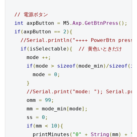
// 電源ボタン
int
 axpButton 
=
 M5
.
Axp
.
GetBtnPress
();
if
(
axpButton 
==
2
){
//Serial.println("++++ PowerBtn presse
if
(
isSelectable
){
// 黄色いときだけ
      mode 
++;
if
(
mode 
>
sizeof
(
mode_min
)/
sizeof
(
in
        mode 
=
0
;
}
//Serial.print("mode: "); Serial.pri
      omm 
=
99
;
      mm 
=
 mode_min
[
mode
];
      ss 
=
0
;
if
(
mm 
<
10
){
        printMinutes
(
"0"
+
String
(
mm
)
+
":