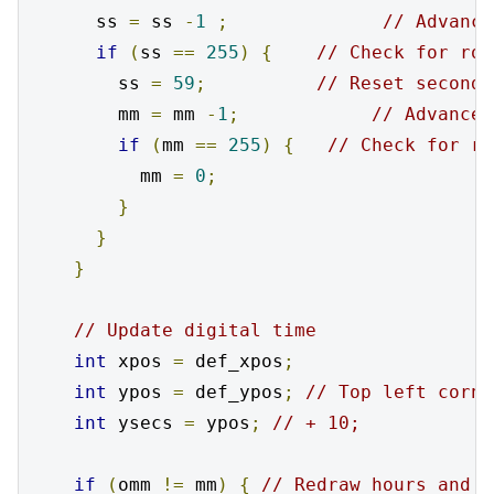
      ss 
=
 ss 
-
1
;
// Advance
if
(
ss 
==
255
)
{
// Check for rol
        ss 
=
59
;
// Reset seconds
        mm 
=
 mm 
-
1
;
// Advance 
if
(
mm 
==
255
)
{
// Check for ro
          mm 
=
0
;
}
}
}
// Update digital time
int
 xpos 
=
 def_xpos
;
int
 ypos 
=
 def_ypos
;
// Top left corne
int
 ysecs 
=
 ypos
;
// + 10;
if
(
omm 
!=
 mm
)
{
// Redraw hours and m