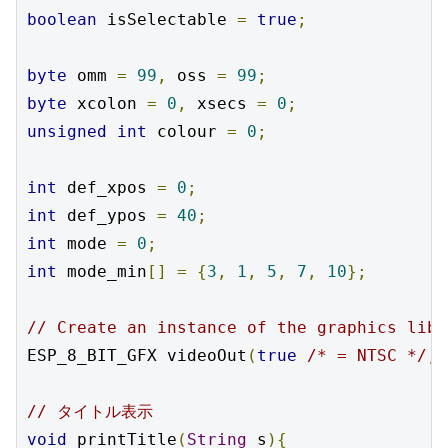
boolean
 isSelectable 
=
true
;
byte
 omm 
=
99
,
 oss 
=
99
;
byte
 xcolon 
=
0
,
 xsecs 
=
0
;
unsigned
int
 colour 
=
0
;
int
 def_xpos 
=
0
;
int
 def_ypos 
=
40
;
int
 mode 
=
0
;
int
 mode_min
[]
=
{
3
,
1
,
5
,
7
,
10
};
// Create an instance of the graphics libr
ESP_8_BIT_GFX videoOut
(
true
/* = NTSC */
,
// タイトル表示
void
 printTitle
(
String
 s
){