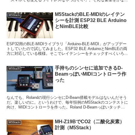
るアイテムを「M5Stack Japan...
M5StackのBLE-MIDIのレイテン
M5Stack
シーを計測 ESP32 BLE Arduino
とNimBLE比較
ESP32用のBLE-MIDIライブラリ「Arduino-BLE-MIDI」がアップデー
トしていたので試してみました。ESP32 BLE ArduinoとNimBLEの両
方に対応している模様。そこでレイテンシーをチェックすべくいろい
ろテスト...
手持ちのシンセに追加できるD-
M5Stack
BeamっぽいMIDIコントローラ作
った
なんでも、Rolandの現行シンセにD-Beam搭載モデルはないんだそう
だ。楽しいのに。というわけで、毎年恒例のM5Stackのコンテストに
向け、MIDIコントローラを作った。Roland D-Beamっぽいタッチレ
スで操作するMIDIコン...
MH-Z19BでCO2（二酸化炭素）
M5Stack
計測（M5Stack）