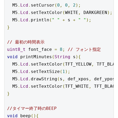
  M5
.
Lcd
.
setCursor
(
0
,
0
,
2
);
  M5
.
Lcd
.
setTextColor
(
WHITE
,
 DARKGREEN
);
  M5
.
Lcd
.
println
(
" "
+
 s 
+
" "
);
}
// 最初の時間表示
uint8_t
 font_face 
=
8
;
// フォント指定
void
 printMinutes
(
String
 s
){
  M5
.
Lcd
.
setTextColor
(
TFT_YELLOW
,
 TFT_BLAC
  M5
.
Lcd
.
setTextSize
(
1
);
  M5
.
Lcd
.
drawString
(
s
,
 def_xpos
,
 def_ypos
,
  M5
.
Lcd
.
setTextColor
(
TFT_WHITE
,
 TFT_BLACK
}
//タイマー終了時のBEEP
void
 beep
(){