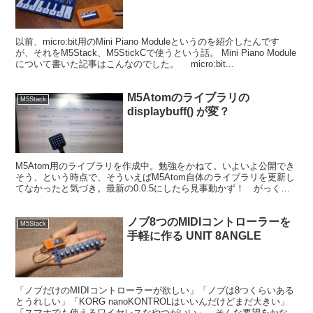
以前、micro:bit用のMini Piano Moduleというのを紹介したんです
が、それをM5Stack、M5StickCで使うという話。 Mini Piano Module
について書いた記事はこんなのでした。 micro:bit...
M5Atomのライブラリの
M5Stack
displaybuff() が変？
M5Atom用のライブラリを作成中。勉強をかねて。いよいよ公開でき
そう、という時点で、そういえばM5Atom自体のライブラリを更新し
てなかったと気づき。最新の0.0.5にしたら見事動かず！ がっく
り。 FastLEDも更新したけどだめ。バ...
ノブ8つのMIDIコントローラーを
M5Stack
手軽に作る UNIT 8ANGLE
「ノブだけのMIDIコントローラーが欲しい」「ノブは8つくらいある
とうれしい」「KORG nanoKONTROLはいいんだけどまだ大きい」
「スマホでも使えるワイヤレスなやつがいい」。そんな要望をかなえ