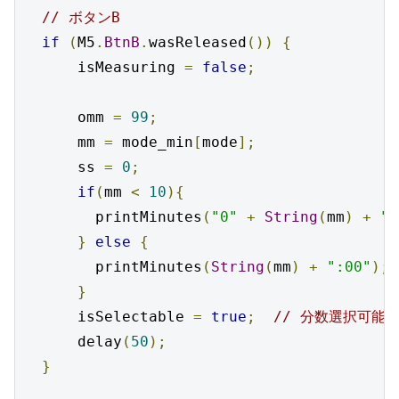
// ボタンB
if
(
M5
.
BtnB
.
wasReleased
())
{
      isMeasuring 
=
false
;
      omm 
=
99
;
      mm 
=
 mode_min
[
mode
];
      ss 
=
0
;
if
(
mm 
<
10
){
        printMinutes
(
"0"
+
String
(
mm
)
+
":
}
else
{
        printMinutes
(
String
(
mm
)
+
":00"
);
}
      isSelectable 
=
true
;
// 分数選択可能
      delay
(
50
);
}