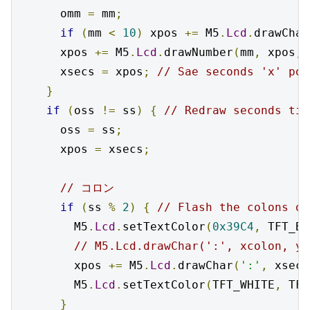
      omm 
=
 mm
;
if
(
mm 
<
10
)
 xpos 
+=
 M5
.
Lcd
.
drawChar
      xpos 
+=
 M5
.
Lcd
.
drawNumber
(
mm
,
 xpos
,
 
      xsecs 
=
 xpos
;
// Sae seconds 'x' pos
}
if
(
oss 
!=
 ss
)
{
// Redraw seconds tim
      oss 
=
 ss
;
      xpos 
=
 xsecs
;
// コロン
if
(
ss 
%
2
)
{
// Flash the colons on
        M5
.
Lcd
.
setTextColor
(
0x39C4
,
 TFT_BL
// M5.Lcd.drawChar(':', xcolon, yp
        xpos 
+=
 M5
.
Lcd
.
drawChar
(
':'
,
 xsecs
        M5
.
Lcd
.
setTextColor
(
TFT_WHITE
,
 TFT
}