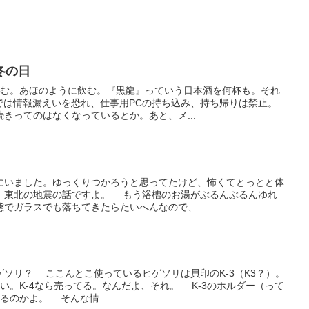
冬の日
飲む。あほのように飲む。『黒龍』っていう日本酒を何杯も。それ
では情報漏えいを恐れ、仕事用PCの持ち込み、持ち帰りは禁止。
きってのはなくなっているとか。あと、メ...
にいました。ゆっくりつかろうと思ってたけど、怖くてとっとと体
。東北の地震の話ですよ。 もう浴槽のお湯がぶるんぶるんゆれ
でガラスでも落ちてきたらたいへんなので、...
ソリ？ ここんとこ使っているヒゲソリは貝印のK-3（K3？）。
ない。K-4なら売ってる。なんだよ、それ。 K-3のホルダー（って
るのかよ。 そんな情...