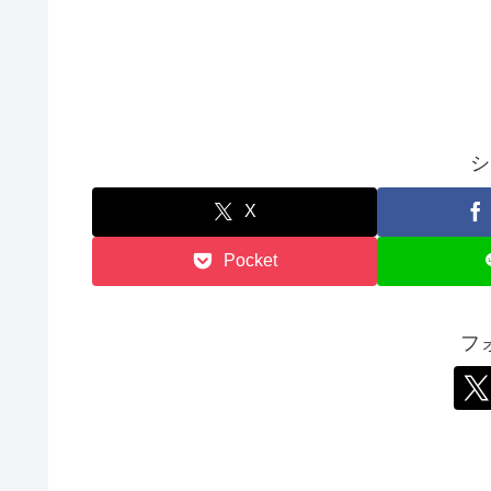
シ
X
Pocket
フ