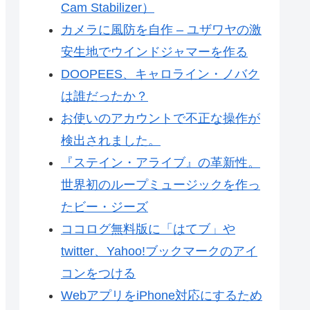
Cam Stabilizer）
カメラに風防を自作 – ユザワヤの激
安生地でウインドジャマーを作る
DOOPEES、キャロライン・ノバク
は誰だったか？
お使いのアカウントで不正な操作が
検出されました。
『ステイン・アライブ』の革新性。
世界初のループミュージックを作っ
たビー・ジーズ
ココログ無料版に「はてブ」や
twitter、Yahoo!ブックマークのアイ
コンをつける
WebアプリをiPhone対応にするため