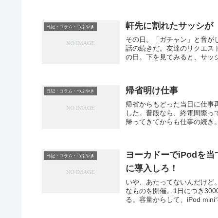
軒先に割れたサッシが
日記・コラム・つぶやき
その日。「ガチャン」と音が
話の続きだ。友達のリクエス
の日。下を見てみると、サッシ
帰省明け仕事
日記・コラム・つぶやき
帰省からもどった当日に仕事
した。普段なら、終電間際っ
帰ってきてからも仕事の続き。
ヨーカドーでiPodを
日記・コラム・つぶやき
に導入しろ！
いや、あたってないんだけど
なものを開催。1日につき300
る。容量からして、iPod min