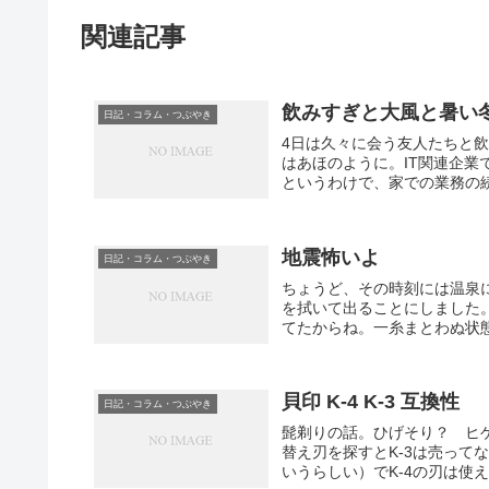
関連記事
飲みすぎと大風と暑い
日記・コラム・つぶやき
4日は久々に会う友人たちと
はあほのように。IT関連企業
というわけで、家での業務の続
地震怖いよ
日記・コラム・つぶやき
ちょうど、その時刻には温泉
を拭いて出ることにしました
てたからね。一糸まとわぬ状態
貝印 K-4 K-3 互換性
日記・コラム・つぶやき
髭剃りの話。ひげそり？ ヒゲ
替え刃を探すとK-3は売って
いうらしい）でK-4の刃は使え