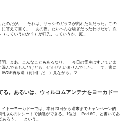
したのだが。 それは、サッシのガラスが割れた音だった。この
トに答えて書く。 あの夜。たいへんな騒ぎだったわけだが。次
（っていうのか？）が軒先、っていうか、庭...
再開。まあ、こんなこともあるなり。 今日の電車はすいていま
て混んでるもんだけども、ぜんぜんいませんでした。 で、家に
IWGP再放送（何回目だ！）見ながら。マ...
当てる。あるいは、ウィルコムアンテナをヨーカドー
。イトーヨーカドーでは、本日23日から週末までキャンペーン的
0円ぶんのレシートで抽選ができる。1位は「iPod 6G」と書いてあ
iであろう。 という...