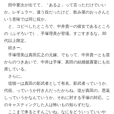
田中要次が出てて、「あるよ」って言っただけでいい
か。レギュラー。違う役だったけど、飲み屋のおっさんと
いう意味では同じ役か。
と、コピペしたところで、中井貴一の彼女であるところ
の（ふぞろいで）、手塚理美が登場。すごすぎるな。30
代以上限定。
続きー。
手塚理美は真田広之の元嫁。でもって、中井貴一とも昔
からのつきあいで、中井は手塚、真田の結婚披露宴にも出
席している。
さらに。
堤慎一は真田の影武者として有名。影武者っていうか、
代役。っていうか付き人だったからね。堤が真田の。恩返
しっていうかなんていうか。それに対する手塚の対応。こ
のキャスティングした人は怖いもの知らずだな。
ここまで来るとすんごいね。なにをどういっていいや