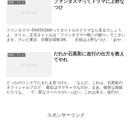
ファンタズマってドラマに上野な
映画・テレビ
つひ
ファンタズマ−FANTASMAってタイトルのドラマなら見るでしょう
よ。そりゃ。正式タイトルは『ファンタズマ〜呪いの館〜』でござい
ます。テレビ東京、日曜日深夜1時。 主役は上野なつひ。「あや」
って役ですよ。で、大学生。3月は高校生、最近のC...
だれか石黒彩に改行の仕方を教え
映画・テレビ
てやれ
どっかのリンクでたまたま見つけた。 なんだ、これは。石黒彩の
オフィシャルブログ 最近はママキャラなのか。まあ、確実な路線
だろうな。 で、変なスペースがいっぱい。これは本人、改行のつ
もりなんだろうな。エントリー入力用のテキストボックスに...
スポンサーリンク