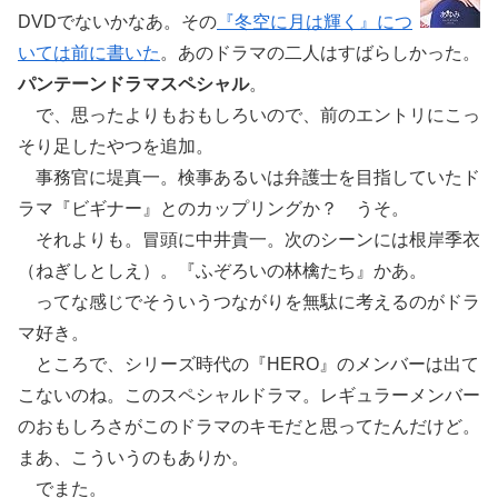
DVDでないかなあ。その
『冬空に月は輝く』につ
いては前に書いた
。あのドラマの二人はすばらしかった。
パンテーンドラマスペシャル
。
で、思ったよりもおもしろいので、前のエントリにこっ
そり足したやつを追加。
事務官に堤真一。検事あるいは弁護士を目指していたド
ラマ『ビギナー』とのカップリングか？ うそ。
それよりも。冒頭に中井貴一。次のシーンには根岸季衣
（ねぎしとしえ）。『ふぞろいの林檎たち』かあ。
ってな感じでそういうつながりを無駄に考えるのがドラ
マ好き。
ところで、シリーズ時代の『HERO』のメンバーは出て
こないのね。このスペシャルドラマ。レギュラーメンバー
のおもしろさがこのドラマのキモだと思ってたんだけど。
まあ、こういうのもありか。
でまた。