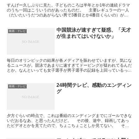
すんげー久しぶりに見た。子どものころは半年とか1年の連続ドラマ
のうち一回はこういうのがあったものだ。 主要レギュラーの一人
（だいたいうだつのあがらない男で3番目とか4番目くらいの）が、
田舎の母親が東京に出てくるというので、いいところを見せ...
中国競泳が速すぎて疑惑、「天才
映画・テレビ
が生まれてはいけないか」
毎日のオリンピックの結果が各メディアを賑わせていますが、気にな
るニュースが。競泳であまりに速すぎてドーピングが疑われてるんだ
とか。なんといっても女子選手が男子選手の記録を上回っているって
いうくらいの速さだそうで。 中国競泳がドーピング疑惑に...
24時間テレビ、感動のエンディン
映画・テレビ
グ
夕方ぐらいの時点で、これは番組のエンディングまでにゴールできな
いだおるなあ、と思ったんだけど。 その後、途中、録画してあっ
たビデオとかを見てたので、ちょこちょことしか見てない。 それ
でも、番組のラスト40分は釘付けになってしまった。 ...