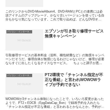
このリンクからDVD-MovieAlbum4。DVD-RAMとPCとの連携には必
須アイテムのアップグレード。かなり古いバージョンを使っている自
分もかなり気になっています。これで取り込めば、どんなDVDオー
サリングソフトでも利用可能になります...
エプソンが引き取り修理サービス
パソコン・インターネット
無償キャンペーン
引取修理サービスの基本料金（送料、梱包材費など）の無償キャンペ
ーンだそうだ。修理自体が無償になるわけじゃないけど、修理が必要
ならすぐに出したくなるナイスなサービス。 ちょっと調子が悪い
けどめんどくさいからほっとく、新しいのが魅力的だから買...
PT2環境で「チャンネル指定が不
パソコン・インターネット
正な番組」と言われWOWOWラ
イブが予約できない
WOWOWが3チャンネル体制になったことで、いろいろ変更があった
ようで、PT2＋EDCB（EpgDataCap_Bon）で録画予約を入れたら
「チャンネル指定が不正な番組」と言われるとかなんとか。予約が赤