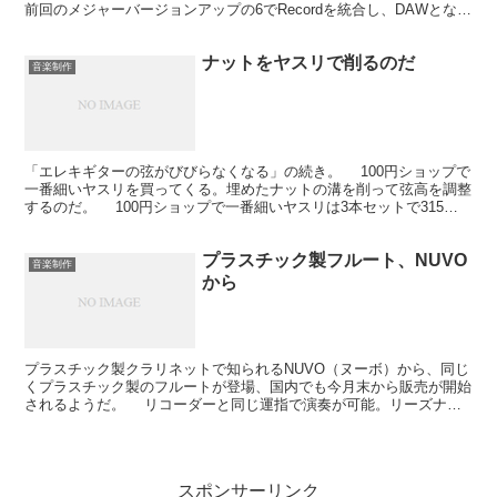
前回のメジャーバージョンアップの6でRecordを統合し、DAWとなっ
たReasonですが、基本的に...
ナットをヤスリで削るのだ
音楽制作
「エレキギターの弦がびびらなくなる」の続き。 100円ショップで
一番細いヤスリを買ってくる。埋めたナットの溝を削って弦高を調整
するのだ。 100円ショップで一番細いヤスリは3本セットで315円
だった。100円ショップなのに、だ。まあ、し...
プラスチック製フルート、NUVO
音楽制作
から
プラスチック製クラリネットで知られるNUVO（ヌーボ）から、同じ
くプラスチック製のフルートが登場、国内でも今月末から販売が開始
されるようだ。 リコーダーと同じ運指で演奏が可能。リーズナブ
ルで軽く、手入れもカンタン。 リッププレートを使用...
スポンサーリンク