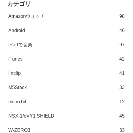
カテゴリ
Amazonウォッチ
98
Android
46
iPadで音楽
97
iTunes
42
linclip
41
M5Stack
33
micro:bit
12
NSX-1/eVY1 SHIELD
45
W-ZERO3
33