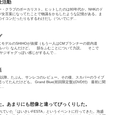
仕活動
・クラブのボーカリスト。ヒットしたのは80年代か。NHKのド
が女言葉になってたことで物議をかもしたような記憶がある。ま
イコンだったりもするわけだし（ついでにデ...
グ
にモデルのSHIHOが抜擢（もう一人はCMプランナーの箭内道
（クレバ）なんだけど。 韻をふむことについて力説。 そこで
ヤジギャグっぽい感じがするんで...
話
TikiTiki以降。たぶん、サンレコのレビュー。その後、スカパーのライブ
たんだけども。 Grand Blue(初回限定盤)(DVD付) 最初に聞
..
た。あまりにも想像と違ってびっくりした。
れていた「はいさいFESTA」というイベントに行ってきた。泡盛