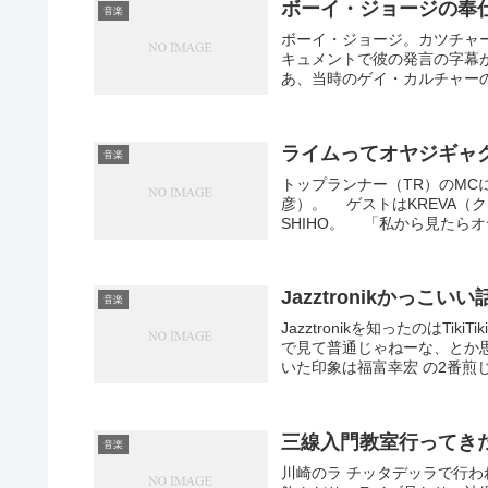
ボーイ・ジョージの奉
音楽
ボーイ・ジョージ。カツチャー
キュメントで彼の発言の字幕
あ、当時のゲイ・カルチャーの
ライムってオヤジギャ
音楽
トップランナー（TR）のMC
彦）。 ゲストはKREVA
SHIHO。 「私から見たらオ
Jazztronikかっこいい
音楽
Jazztronikを知ったのは
で見て普通じゃねーな、とか思って
いた印象は福富幸宏 の2番煎じ.
三線入門教室行ってき
音楽
川崎のラ チッタデッラで行わ