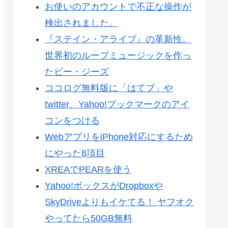
お使いのアカウントで不正な操作が
検出されました。
『ステイン・アライブ』の革新性。
世界初のループミュージックを作っ
たビー・ジーズ
ココログ無料版に「はてブ」や
twitter、Yahoo!ブックマークのアイ
コンをつける
WebアプリをiPhone対応にするため
にやった8項目
XREAでPEARを使う
Yahoo!ボックスがDropboxや
SkyDriveよりもイケてる！ ヤフオク
やってたら50GB無料