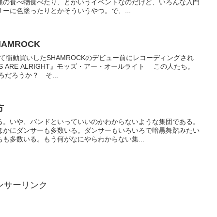
縄の食べ物食べたり、とかいうイベントなのだけど、いろんな入門
ーに色塗ったりとかそういうやつ。で、...
HAMROCK
て衝動買いしたSHAMROCKのデビュー前にレコーディングされ
S ARE ALRIGHT』モッズ・アー・オールライト この人たち。
ろだろうか？ そ...
方
る。いや、バンドといっていいのかわからないような集団である。
ほかにダンサーも多数いる。ダンサーもいろいろで暗黒舞踏みたい
も多数いる。もう何がなにやらわからない集...
ンサーリンク