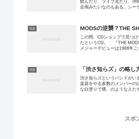
飲んだり、ライブ見たり、沖
企画みたいなのもある。シーサ
MODSの逆襲？THE S
音楽
この間、CDショップで見つけ
たというCD。 『THE MOD
メジャーデビューは1988年ご
「渋さ知らズ」の略し
音楽
渋さ知らズというバンドがい
楽器をやる多数のメンバーの
な白塗りで裸、のような人たち
スポ