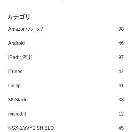
カテゴリ
Amazonウォッチ
98
Android
46
iPadで音楽
97
iTunes
42
linclip
41
M5Stack
33
micro:bit
12
NSX-1/eVY1 SHIELD
45