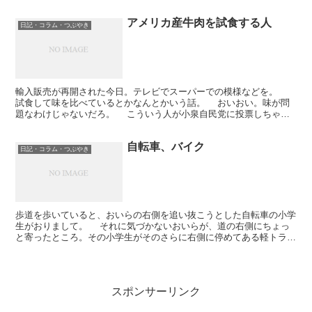
いを出したり（現実逃避）、ココログ仕様変更であわててみ...
アメリカ産牛肉を試食する人
日記・コラム・つぶやき
輸入販売が再開された今日。テレビでスーパーでの模様などを。
試食して味を比べているとかなんとかいう話。 おいおい。味が問
題なわけじゃないだろ。 こういう人が小泉自民党に投票しちゃっ
たりしてるんだろうなあ。 知らないということは恐ろし...
自転車、バイク
日記・コラム・つぶやき
歩道を歩いていると、おいらの右側を追い抜こうとした自転車の小学
生がおりまして。 それに気づかないおいらが、道の右側にちょっ
と寄ったところ。その小学生がそのさらに右側に停めてある軽トラに
ぶつかりました。ぶつかりながらもすり抜けていきます。 ...
スポンサーリンク