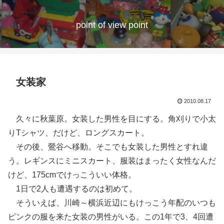
point of view point
女装家
2010.08.17
久々に秋葉原。女装した男性を目にする。角刈りで小太
りTシャツ、だけど、ロングスカート。
その後、鶯谷へ移動。そこでも女装した男性とすれ違
う。レギンスにミニスカート、服装はまったく女性なんだ
けど、175cmでけっこういい体格。
1日で2人も遭遇するのは初めて。
そういえば、川崎～横浜近辺にもけっこう年配のいつも
ピンクの服を来た女装の男性がいる。この1年で3、4回遭