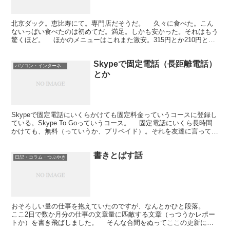
北京ダック。恵比寿にて。専門店だそうだ。 久々に食べた。こん
ないっぱい食べたのは初めてだ。満足。しかも安かった。それはもう
驚くほど。 ほかのメニューはこれまた激安。315円とか210円とか
105円とかのもいっぱい。恵比寿であの値段でやっ...
Skypeで固定電話（長距離電話）
パソコン・インターネット
とか
Skypeで固定電話にいくらかけても固定料金っていうコースに登録し
ている。Skype To Goっていうコース。 固定電話にいくら長時間
かけても、無料（っていうか、プリペイド）。それを友達に言っても
あんまり理解されない。 無料でかけてる...
書きとばす話
日記・コラム・つぶやき
おそろしい量の仕事を抱えていたのですが、なんとかひと段落。
ここ2日で数か月分の仕事の文章量に匹敵する文章（っつうかレポー
トか）を書き飛ばしました。 そんな合間をぬってここの更新にせ