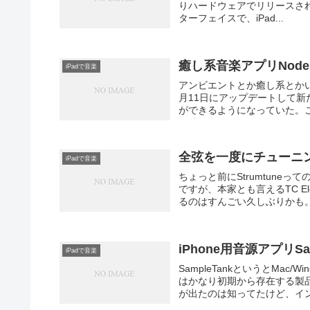
りハードウェアでリリースされ
ターフェイスで、iPad...
癒し系音楽アプリNode
iPadで音楽
アンビエントとか癒し系とかい
月11日にアップデートして
ができるようになっていた。これが楽
全弦を一度にチューニング
iPadで音楽
ちょっと前にStrumtuneっ
ですが、本家とも言えるTC Ele
るのはすんごい久しぶりかも。.
iPhone用音源アプリSa
iPadで音楽
SampleTankというとMa
はかなり初期から存在する製品
が出たのは知ってたけど、イン