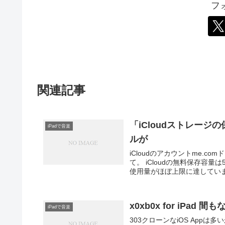
フ
関連記事
「iCloudストレー
iPadで音楽
ルが
iCloudのアカウントme.
て。 iCloudの無料保存容量は
使用量がほぼ上限に達しています
x0xb0x for iPad 
iPadで音楽
303クローンなiOS Appは多いが