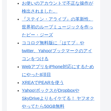
お使いのアカウントで不正な操作が
検出されました。
『ステイン・アライブ』の革新性。
世界初のループミュージックを作っ
たビー・ジーズ
ココログ無料版に「はてブ」や
twitter、Yahoo!ブックマークのアイ
コンをつける
WebアプリをiPhone対応にするため
にやった8項目
XREAでPEARを使う
Yahoo!ボックスがDropboxや
SkyDriveよりもイケてる！ ヤフオク
やってたら50GB無料