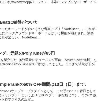
ていたxoxboxのAppバージョン。非常にシンプルなユーザーイン
Beatに鍵盤がついた
ったキーワードが合いそうな音楽アプリ「NodeBeat」。これが1
新たにバックグラウンドキーボードとかいう機能が追加され、演奏
しい。 NodeBeat ...
、元祖のPolyTuneが85円
てのを紹介した（6弦同時にチューニング可能、Strumtuneが無料）ん
ctronicのPolyTuneが85円になってました。ここまで値段が下が
..
mpleTankの50% OFF期間は13日（日）まで。
c/Windowsのサンプラープラグインとして、この手のソフト音源として
（サンプラーというよりはROMプラー的な感じ？）。そのiOS版
トロプライスの設定...