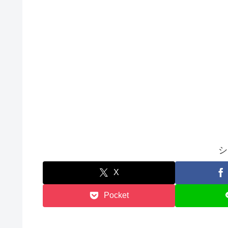
シ
X
Pocket