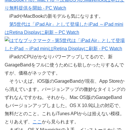
iPadやMacBookの新モデルも気になります。
第5世代は「iPad Air」として登場したiPad ～iPad mini
はRetina Displayに刷新 – PC Watch
iPadのCPUがかなりパワーアップしてるので、新
GarageBandをフルに使うためにも欲しかったりするんで
すが、価格がネックです。
そういえば、iOS版のGarageBandが現在、App Storeか
ら消えています。バージョンアップの微妙なタイミングの
ずれなんですかね。それから、Mac OS版のGarageBand
もバージョンアップしました。OS X 10.9以上の対応で、
無料だとのこと。これもiTunes APIからは拾えない模様。
とりあえず、
ここ
から見られます。
まずは、OS X Mavericksの入手、インストールからで