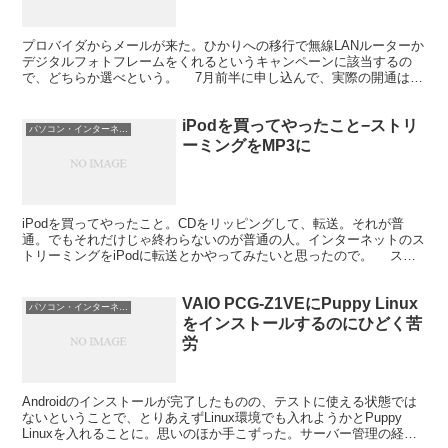
プロバイダからメールが来た。ひかりへの移行で無線LANルーターか
デジタルフォトフレームをくれるというキャンペーンに該当するの
で、どちらか選べという。 7月前半に申し込んで、実際の開通は7
月中ごろ。で、お知らせメールが来たのが10月5日。け...
iPodを買ってやったこと−ストリ
パソコン・インターネット
ーミングをMP3に
iPodを買ってやったこと。CDをリッピングして、転送。それが普
通。でもそれだけじゃ終わらないのが普通の人。インターネットのス
トリーミングをiPodに転送とかやってみたいと思ったので。 スト
リーミングでライブ、ってのがけっこうあるのだな。...
VAIO PCG-Z1VEにPuppy Linux
パソコン・インターネット
をインストールするのにひどく苦
労
Androidのインストールが完了したものの、テストに使える状態では
ないということで、とりあえずLinux環境でも入れようかとPuppy
Linuxを入れることに。思いのほか手こずった。サーバー管理の経験