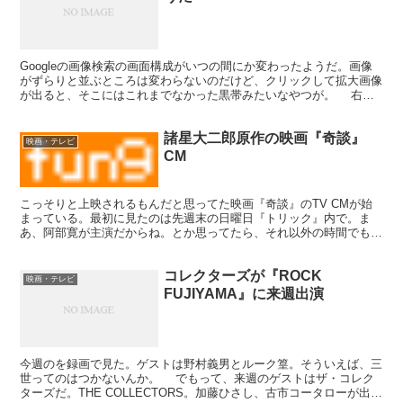
Googleの画像検索の画面構成がいつの間にか変わったようだ。画像
がずらりと並ぶところは変わらないのだけど、クリックして拡大画像
が出ると、そこにはこれまでなかった黒帯みたいなやつが。 右の
画面みたいな感じ。 検索結果（画面上）のどれかを...
諸星大二郎原作の映画『奇談』
映画・テレビ
CM
こっそりと上映されるもんだと思ってた映画『奇談』のTV CMが始
まっている。最初に見たのは先週末の日曜日『トリック』内で。ま
あ、阿部寛が主演だからね。とか思ってたら、それ以外の時間でもけ
っこう見るようになった。 さらに、駅にも大きなポスタ...
コレクターズが『ROCK
映画・テレビ
FUJIYAMA』に来週出演
今週のを録画で見た。ゲストは野村義男とルーク篁。そういえば、三
世ってのはつかないんか。 でもって、来週のゲストはザ・コレク
ターズだ。THE COLLECTORS。加藤ひさし、古市コータローが出演