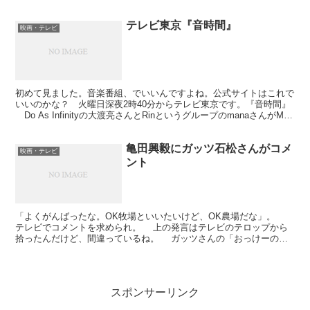
する模様。予告で二人が映ってた。 で、演奏...
テレビ東京『音時間』
映画・テレビ
初めて見ました。音楽番組、でいいんですよね。公式サイトはこれで
いいのかな？ 火曜日深夜2時40分からテレビ東京です。『音時間』
Do As Infinityの大渡亮さんとRinというグループのmanaさんがMC
を務めてます。 ビデオクリ...
亀田興毅にガッツ石松さんがコメ
映画・テレビ
ント
「よくがんばったな。OK牧場といいたいけど、OK農場だな」。
テレビでコメントを求められ。 上の発言はテレビのテロップから
拾ったんだけど、間違っているね。 ガッツさんの「おっけーのう
じょう」というセリフは「OKを否定する場合」に使われ...
スポンサーリンク