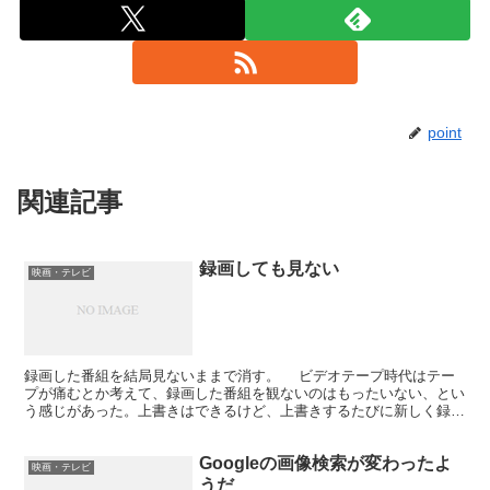
point
関連記事
録画しても見ない
映画・テレビ
録画した番組を結局見ないままで消す。 ビデオテープ時代はテー
プが痛むとか考えて、録画した番組を観ないのはもったいない、とい
う感じがあった。上書きはできるけど、上書きするたびに新しく録画
した番組の画質は落ちるからだ。 しかし、HDDレコー...
Googleの画像検索が変わったよ
映画・テレビ
うだ