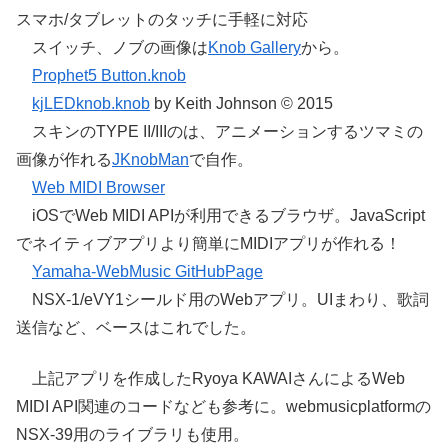
スマホ/タブレットのタッチに手軽に対応
スイッチ、ノブの画像は
Knob Gallery
から。
Prophet5 Button.knob
kjLEDknob.knob
by Keith Johnson © 2015
スキンのTYPE II/IIIのは、アニメーションするツマミの
画像が作れる
JKnobMan
で自作。
Web MIDI Browser
iOSでWeb MIDI APIが利用できるブラウザ。JavaScript
でネイティブアプリより簡単にMIDIアプリが作れる！
Yamaha-WebMusic GitHubPage
NSX-1/eVY1シールド用のWebアプリ。UIまわり、歌詞
送信など、ベースはこれでした。
上記アプリを作成したRyoya KAWAIさんによるWeb
MIDI API関連のコードなども参考に。webmusicplatformの
NSX-39用のライブラリも使用。