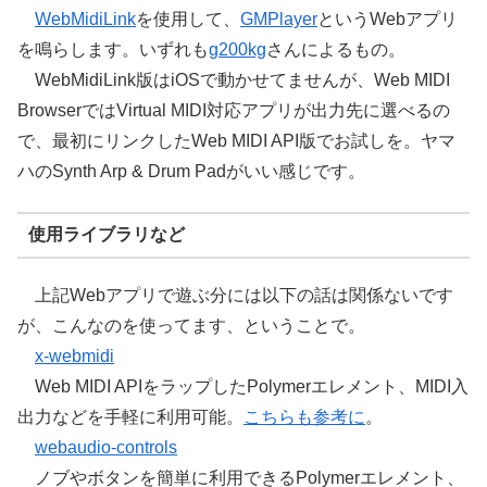
WebMidiLink
を使用して、
GMPlayer
というWebアプリ
を鳴らします。いずれも
g200kg
さんによるもの。
WebMidiLink版はiOSで動かせてませんが、Web MIDI
BrowserではVirtual MIDI対応アプリが出力先に選べるの
で、最初にリンクしたWeb MIDI API版でお試しを。ヤマ
ハのSynth Arp & Drum Padがいい感じです。
使用ライブラリなど
上記Webアプリで遊ぶ分には以下の話は関係ないです
が、こんなのを使ってます、ということで。
x-webmidi
Web MIDI APIをラップしたPolymerエレメント、MIDI入
出力などを手軽に利用可能。
こちらも参考に
。
webaudio-controls
ノブやボタンを簡単に利用できるPolymerエレメント、