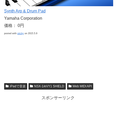
Synth Arp & Drum Pad
Yamaha Corporation
価格： 0円
posted with
sticky
on 2015.5.9
iPadで音楽
NSX-1/eVY1 SHIELD
Web MIDI API
スポンサーリンク