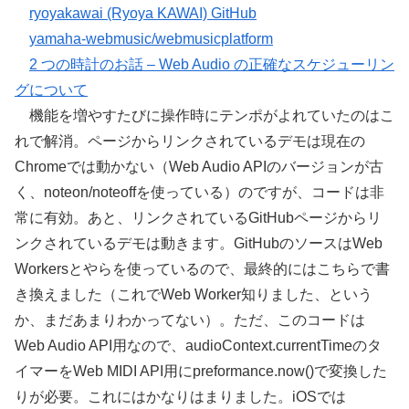
ryoyakawai (Ryoya KAWAI) GitHub
yamaha-webmusic/webmusicplatform
2 つの時計のお話 – Web Audio の正確なスケジューリン
グについて
機能を増やすたびに操作時にテンポがよれていたのはこ
れで解消。ページからリンクされているデモは現在の
Chromeでは動かない（Web Audio APIのバージョンが古
く、noteon/noteoffを使っている）のですが、コードは非
常に有効。あと、リンクされているGitHubページからリ
ンクされているデモは動きます。GitHubのソースはWeb
Workersとやらを使っているので、最終的にはこちらで書
き換えました（これでWeb Worker知りました、という
か、まだあまりわかってない）。ただ、このコードは
Web Audio API用なので、audioContext.currentTimeのタ
イマーをWeb MIDI API用にpreformance.now()で変換した
りが必要。これにはかなりはまりました。iOSでは