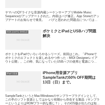
ヤマハのQYライクな音源内蔵シーケンサーアプリMobile Muisc
Sequenceがアップデートされた。内容はバグ修正。App Storeのアッ
プデートのお知らせで発見。 バグと思われた問題点については、
ちょっと前にここで書いた。 ...
ポケミクとiPadとUSBハブ問題
NSX-1/eVY1 SHIELD
解決
ポケミクをiPadでいろいろやるシリーズ。前回はこれ。「iPhoneで
ポケミクのエフェクトを楽しめるやつ作った - MIDI Designerレイア
ウト公開」。この時、気になっていたUSBハブの使用と電源につい
て。 iPad 2にCame...
iPhone用音源アプリ
iPadで音楽
SampleTankの50% OFF期間は
13日（日）まで。
SampleTankというとMac/Windowsのサンプラープラグインとして、
この手のソフト音源としてはかなり初期から存在する製品（サンプラ
ーというよりはROMプラー的な感じ？）。そのiOS版が出たのは知っ