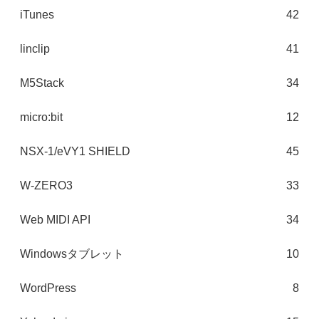
iTunes
42
linclip
41
M5Stack
34
micro:bit
12
NSX-1/eVY1 SHIELD
45
W-ZERO3
33
Web MIDI API
34
Windowsタブレット
10
WordPress
8