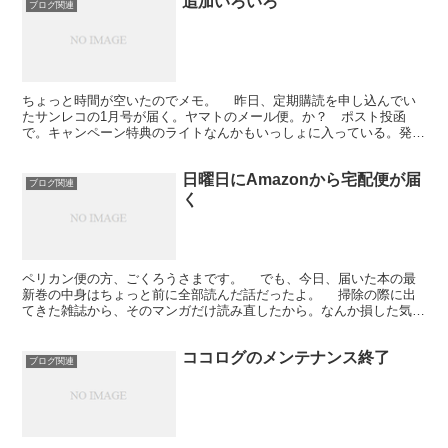
追加いろいろ
ブログ関連
ちょっと時間が空いたのでメモ。 昨日、定期購読を申し込んでい
たサンレコの1月号が届く。ヤマトのメール便。か？ ポスト投函
で。キャンペーン特典のライトなんかもいっしょに入っている。発売
日当日に届くのはそれなりに便利。受け取りに印鑑もいらんし...
日曜日にAmazonから宅配便が届
ブログ関連
く
ペリカン便の方、ごくろうさまです。 でも、今日、届いた本の最
新巻の中身はちょっと前に全部読んだ話だったよ。 掃除の際に出
てきた雑誌から、そのマンガだけ読み直したから。なんか損した気分
だよ。 あと、4巻の最後のほうの話（スポーツの新シリ...
ココログのメンテナンス終了
ブログ関連