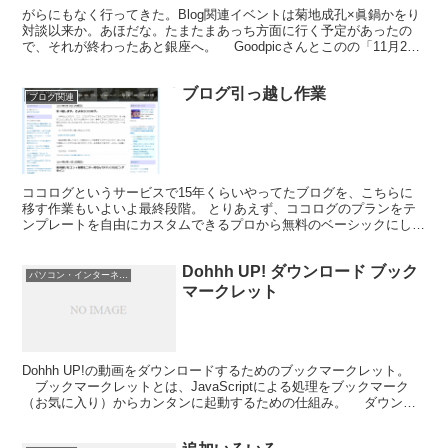
がらにもなく行ってきた。Blog関連イベントは菊地成孔×眞鍋かをり
対談以来か。あほだな。たまたまあっち方面に行く予定があったの
で、それが終わったあと銀座へ。 Goodpicさんとこのの「11月24
日 アップルストア銀座でイベント」に簡単な...
ブログ引っ越し作業
ブログ関連
ココログというサービスで15年くらいやってたブログを、こちらに
移す作業もいよいよ最終段階。 とりあえず、ココログのプランをテ
ンプレートを自由にカスタムできるプロから無料のベーシックにし
た。数年ぶり（最初がいつか覚えてない）。 古い方はトップ...
Dohhh UP! ダウンロード ブック
パソコン・インターネット
マークレット
Dohhh UP!の動画をダウンロードするためのブックマークレット。
ブックマークレットとは、JavaScriptによる処理をブックマーク
（お気に入り）からカンタンに起動するための仕組み。 ダウンロ
ードされたファイルはFLVファイルなの...