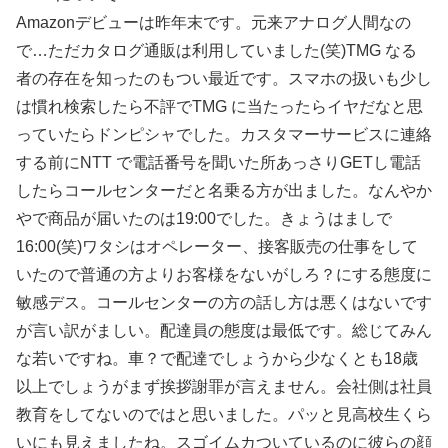
Amazonデビューは昨年末です。元来アナログ人間なの
で…ただカタログ通販は利用していました(笑)TMG なる
者の存在を知ったのもつい最近です。スマホの扱いも少し
は慣れ検索したら不評でTMG に当たったらイヤだなと思
っていたらドンピシャでした。カスタマーサービスに連絡
する前にNTT で電話番号を聞いた所あっさりGETし電話
したらコールセンターだと名乗る方が出ました。なんやか
やで商品が届いたのは19:00でした。きょうはましで
16:00(笑)ワタシはオペレーター、接客販売の仕事をして
いたので普通の方よりお客様をないがしろ？にする態度に
敏感デス。コールセンターの方の話し方は悪くはないです
が言い訳がましい。配達員の態度は最低です。総じてみん
な若いですね。車？で配達でしょうから少なくとも18歳
以上でしょうがまず挨拶謝罪が言えません。会社側は社員
教育をしてないのではと思いました。パッと見高校生くら
いにも見えましたね。スゴイムカついているのに彼らの顔