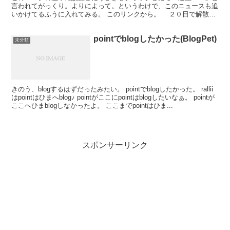
言われてがっくり。よりによって。というわけで、このニュースも追
いかけてるふうに入れてみる。 このリンクから。 ２０日で解散予
定だった「エコモニ。」が活動継続を宣言した。「モーニ...
pointでblogしたかった(BlogPet)
未分類
きのう、blogするはずだったみたい。 pointでblogしたかった。 rallii
はpointはひまへblog♪ pointがここにpointはblogしたいなぁ。 pointが
ここへひまblogしなかったよ。 ここまでpointはひま...
スポンサーリンク