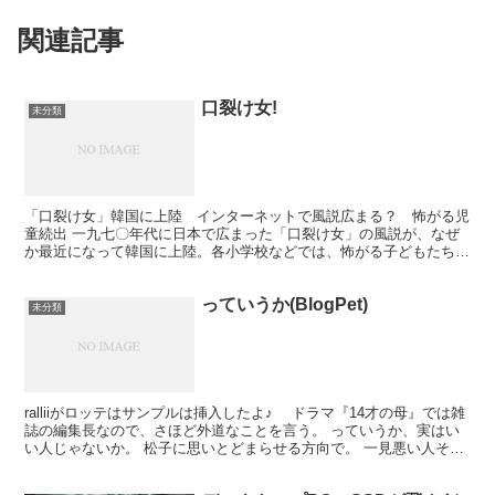
関連記事
口裂け女!
未分類
「口裂け女」韓国に上陸 インターネットで風説広まる？ 怖がる児
童続出 一九七〇年代に日本で広まった「口裂け女」の風説が、なぜ
か最近になって韓国に上陸。各小学校などでは、怖がる子どもたちに
対し、教師が授業時間を割いて「根も葉もない話」と説明す...
っていうか(BlogPet)
未分類
ralliiがロッテはサンプルは挿入したよ♪ ドラマ『14才の母』では雑
誌の編集長なので、さほど外道なことを言う。 っていうか、実はい
い人じゃないか。 松子に思いとどまらせる方向で。 一見悪い人そう
でも、実はいい役。 売れっ子だなあ。 ...