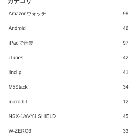
カテゴリ
Amazonウォッチ
98
Android
46
iPadで音楽
97
iTunes
42
linclip
41
M5Stack
34
micro:bit
12
NSX-1/eVY1 SHIELD
45
W-ZERO3
33