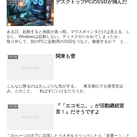
デスクトップPCのSSDが飛んだ
未分類
ある日、起動すると画面が真っ暗。マウスポインタだけは見える。し
かし、Windowsは起動しない。ディスクがいかれてしまったか。
取り外して、別のPCに起動用のSSDをつなぐ。修復するか？ とか
聞かれる。こういうときは修復はご法度だ。やめて...
関東も雪
未分類
こんなに降るのは久しぶりな気がする。 東京都心でも積雪見込
み、とのこと。 転ばずにいけるだろうか。
『「エコモニ。」が活動継続宣
未分類
言！』だそうですよ
このページの左下に設置したうさぎをクリックしたら「道重ー！」と