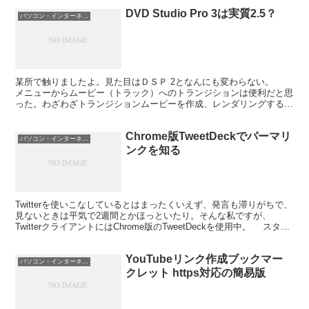
DVD Studio Pro 3は実質2.5？
パソコン・インターネット
某所で触りましたよ。見た目はＤＳＰ 2となんにも変わらない。
メニューからムービー（トラック）へのトランジションは便利だと思
った。わざわざトランジションムービーを作成、レンダリングする必
要がないので。ボタンがくるくる回って、というのは望め...
Chrome版TweetDeckでパーマリ
パソコン・インターネット
ンクを知る
Twitterを使いこなしているとはまったくいえず、発言も滞りがちで、
見ないときは平気で2週間とかほっといたり。そんな私ですが、
TwitterクライアントにはChrome版のTweetDeckを使用中。 スタン
ドアローン版（っていうのか？...
YouTubeリンク作成ブックマー
パソコン・インターネット
クレット https対応の簡易版