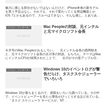
魅力に感じる部分がないではないんだけど、iPhone本体の新モデル
を買う予定はなし。それでも、それで変わってくる周辺機器とか、
iOS 7とかもあるので、スルーはできない。そんな感じ。とありあえ
ず、関連情報をメモしておく。 ソフトバンク、「i...
Mac Peopleの対談、元インテル
パソコン・インターネット
と元マイクロソフト会長
今月号のMac Peopleがおもしろい。 元インテル会長の西岡郁夫
と、元マイクロソフト会長の古川享の対談。もちろん、テーマはMac
にインテルCPUが採用されたことで。 古川がその昔アップル日本
法人の社長のオファーを受けた話がとくに。当...
Windows 10のイベントログが警
パソコン・インターネット
告だらけ、タスクスケジューラー
でいろいろ
Windows 10が落ちまくるので、原因をいろいろ調べている。その中
で、イベントビューアーを見たら警告がびっくりするほど出ている。
「タスク スケジューラ サービスが、NT
TASK\Microsoft\Windows\Media Ce...