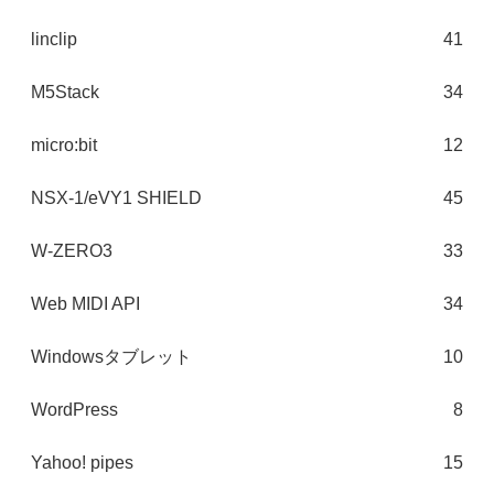
linclip
41
M5Stack
34
micro:bit
12
NSX-1/eVY1 SHIELD
45
W-ZERO3
33
Web MIDI API
34
Windowsタブレット
10
WordPress
8
Yahoo! pipes
15