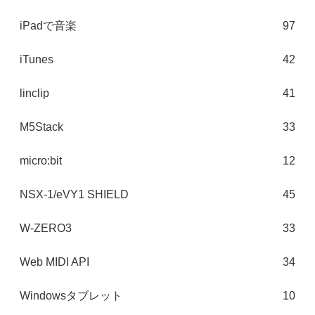
iPadで音楽
97
iTunes
42
linclip
41
M5Stack
33
micro:bit
12
NSX-1/eVY1 SHIELD
45
W-ZERO3
33
Web MIDI API
34
Windowsタブレット
10