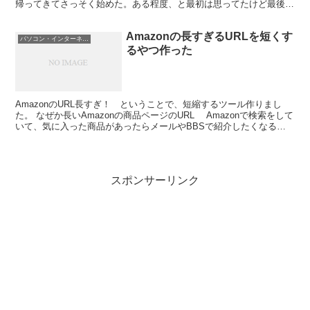
帰ってきてさっそく始めた。ある程度、と最初は思ってたけど最後ま
で完成できた。まあ、効果が出るのは数カ月後。あるいは数...
Amazonの長すぎるURLを短くす
パソコン・インターネット
るやつ作った
AmazonのURL長すぎ！ ということで、短縮するツール作りまし
た。 なぜか長いAmazonの商品ページのURL Amazonで検索をして
いて、気に入った商品があったらメールやBBSで紹介したくなるも
の。でも、ページのURLをコピペしよ...
スポンサーリンク