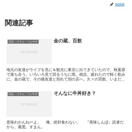
point
関連記事
金の蔵、百飲
日記・コラム・つぶやき
地元の友達がライブを見に＆観光に東京に出てきていたので、秋葉原
で落ち合う。いろいろ見て回るうちに雨。残念。疲れたので軽く飲み
に。金の蔵で。その後友達と別れて別の店へ。久々の百飲。いまだに
なんと読むのかわからない。 食べログには「ひゃくいん...
そんなに牛丼好き？
日記・コラム・つぶやき
意味わかんねーよ。 俺、絶対食わない。 『美味しんぼ』読者だ
から。最悪。すまん。