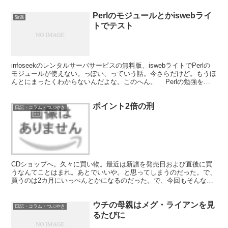
Perlのモジュールとかiswebライ
勉強
トでテスト
infoseekのレンタルサーバサービスの無料版、iswebライトでPerlの
モジュールが使えない。っぽい、っていう話。今さらだけど。もうほ
んとにまったくわからないんだよな。このへん。 Perlの勉強をロ
ーカルのFreeBSDでやってたの...
ポイント2倍の刑
日記・コラム・つぶやき
CDショップへ。久々に買い物。最近は新譜を発売日および直後に買
うなんてことはまれ。あとでいいや。と思ってしまうのだった。で、
買うのは2カ月にいっぺんとかになるのだった。で、今回もそんな感
じ。 あとで買おう、と思ってたやつをごっそり。さらに衝...
ウチの母親はメグ・ライアンを見
日記・コラム・つぶやき
るたびに