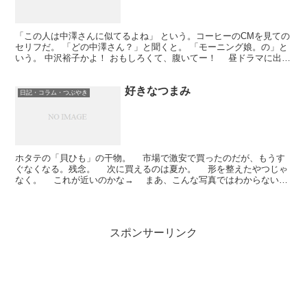
「この人は中澤さんに似てるよね」 という。コーヒーのCMを見ての
セリフだ。 「どの中澤さん？」と聞くと。 「モーニング娘。の」と
いう。 中沢裕子かよ！ おもしろくて、腹いてー！ 昼ドラマに出る
ってそういうことなのね。 で、もうすぐ、矢口...
好きなつまみ
日記・コラム・つぶやき
ホタテの「貝ひも」の干物。 市場で激安で買ったのだが、もうす
ぐなくなる。残念。 次に買えるのは夏か。 形を整えたやつじゃ
なく。 これが近いのかな→ まあ、こんな写真ではわからないの
だが。 「乾燥ほたて貝ヒモ」って商品名のもあるの...
スポンサーリンク