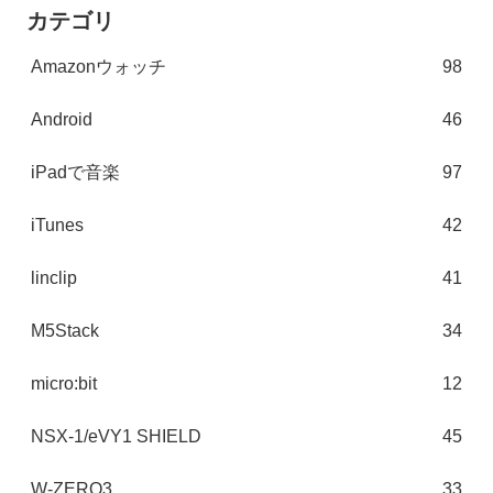
カテゴリ
Amazonウォッチ
98
Android
46
iPadで音楽
97
iTunes
42
linclip
41
M5Stack
34
micro:bit
12
NSX-1/eVY1 SHIELD
45
W-ZERO3
33