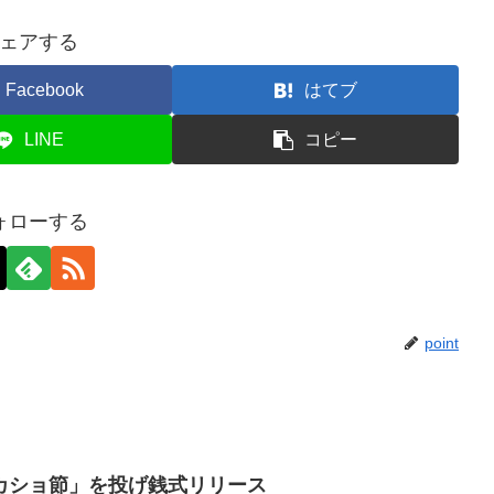
ェアする
Facebook
はてブ
LINE
コピー
ォローする
point
カショ節」を投げ銭式リリース