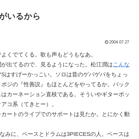
がいるから
2004.07.27
よくでてくる。歌も声もどうもなあ。
が出てるので、見るようになった。松江潤は
こんな
ZYSはすげーかっこい。ソロは昔のゲバゲバをちょっ
イポジの『性善説』もほとんどをやってるか。バック
スはカーネーション直枝である。そういやギターポッ
オアコ系（てきとー）。
カートのライブでのサポートは見たか。とにかく動
みに、ベースとドラムは3PIECESの人。ベースは