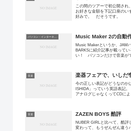
この間のツアーで初公開され
お好きな金額を下記口座のい
好みで。 だそうです。 ソ
Music Maker 2
パソコン・インターネット
Music Makerというか
BARKSに紹介記事が載って
い！ パソコンだけで音楽ができる「M
楽器フェアで、いしだ
音楽
今の正しい表記がどうなのかは
ISHIDA」っていう英語表
アナログじゃなくってCDによる
ZAZEN BOYS 酷評
音楽
NUBER GIRLと比べて、
変わって、もうぜんぜん違う