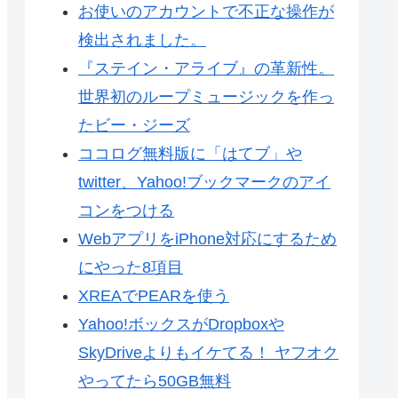
お使いのアカウントで不正な操作が
検出されました。
『ステイン・アライブ』の革新性。
世界初のループミュージックを作っ
たビー・ジーズ
ココログ無料版に「はてブ」や
twitter、Yahoo!ブックマークのアイ
コンをつける
WebアプリをiPhone対応にするため
にやった8項目
XREAでPEARを使う
Yahoo!ボックスがDropboxや
SkyDriveよりもイケてる！ ヤフオク
やってたら50GB無料