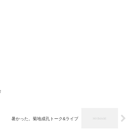
会
暑かった。菊地成孔トーク&ライブ