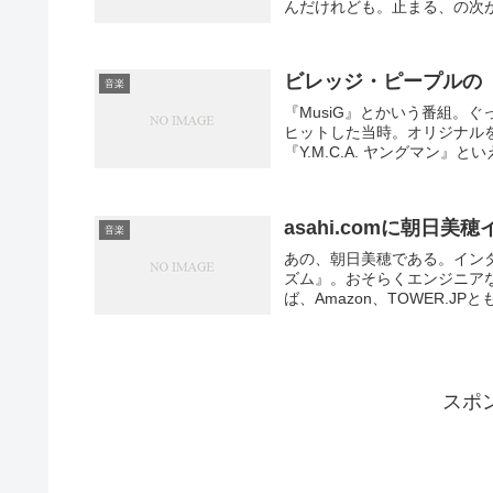
んだけれども。止まる、の次が
ビレッジ・ピープルの「Y
音楽
『MusiG』とかいう番組。ぐ
ヒットした当時。オリジナル
『Y.M.C.A. ヤングマン』と
asahi.comに朝日美
音楽
あの、朝日美穂である。イン
ズム』。おそらくエンジニアな
ば、Amazon、TOWER.JP
スポ