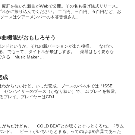
、度肝を抜いた新曲がWebで公開。その名も投げ銭式リリース。
ずれかに振り込んでください。 二百円、三百円、五百円など、お
ースはツアーメンバーの木暮晋也さん...
の自動作曲機能がおもしろそう
、JAMバンドというか、それの新バージョンが出た模様。 なぜか、
いる。でもって、タイトルが飛ばしすぎ。 楽器はもう要らな
usic Maker ...
壱成
わからないけど、いしだ壱成。ブースのパネルでは「ISSEI
記。 ゼンハイザーのブース（かなり狭い）で、DJプレイを披露。
プレイ。プレイヤーはCDJ...
酷評しがちだけども。 COLD BEATとか聴くとぐっとくるね。ドラム
バンド。 ビートがいちいちとまる、ってのはほめ言葉であった