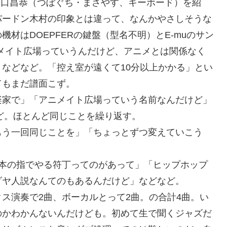
坪口昌恭（つぼぐち・まさやす、キーボード）を紹
パードン木村の印象とは違って、なんかやさしそうな
材はDOEPFERの鍵盤（型名不明）とE-muのサン
アニメイト広場っていうんだけど、アニメとは関係なく
などなど。「控え室が遠くて10分以上かかる」とい
てもまだ譜面こず。
家で」「アニメイト広場っていう名前なんだけど」
ど。ほとんど同じことを繰り返す。
う一回同じことを」「ちょっとずつ変えていこう
本の指でやる符丁ってのがあって」「ヒップホップ
ダヤ人説なんてのもあるんだけど」などなど。
ス演奏で2曲、ボーカルとって2曲。の合計4曲。い
のかわかんないんだけども。初めて生で聞くジャズだ