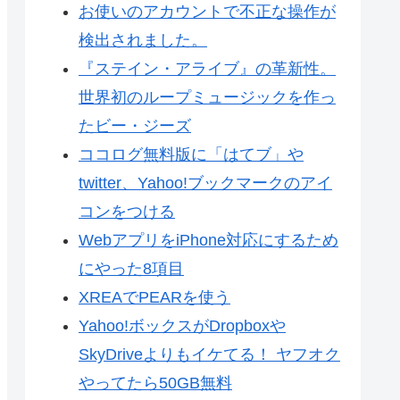
お使いのアカウントで不正な操作が
検出されました。
『ステイン・アライブ』の革新性。
世界初のループミュージックを作っ
たビー・ジーズ
ココログ無料版に「はてブ」や
twitter、Yahoo!ブックマークのアイ
コンをつける
WebアプリをiPhone対応にするため
にやった8項目
XREAでPEARを使う
Yahoo!ボックスがDropboxや
SkyDriveよりもイケてる！ ヤフオク
やってたら50GB無料