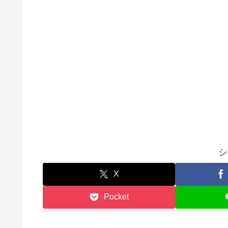
シ
X
Pocket