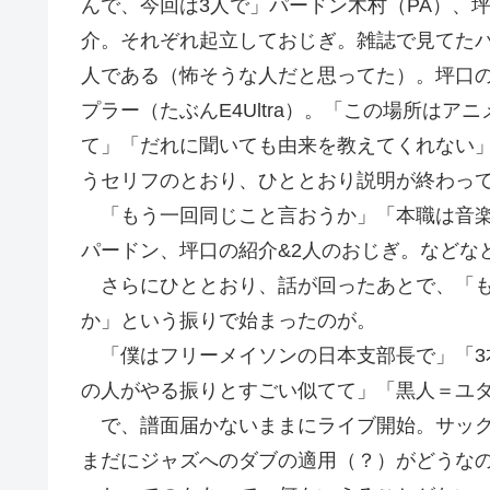
んで、今回は3人で」パードン木村（PA）、
介。それぞれ起立しておじぎ。雑誌で見てた
人である（怖そうな人だと思ってた）。坪口の機
プラー（たぶんE4Ultra）。「この場所は
て」「だれに聞いても由来を教えてくれない」
うセリフのとおり、ひととおり説明が終わっ
「もう一回同じこと言おうか」「本職は音楽
パードン、坪口の紹介&2人のおじぎ。などな
さらにひととおり、話が回ったあとで、「も
か」という振りで始まったのが。
「僕はフリーメイソンの日本支部長で」「3
の人がやる振りとすごい似てて」「黒人＝ユ
で、譜面届かないままにライブ開始。サック
まだにジャズへのダブの適用（？）がどうな