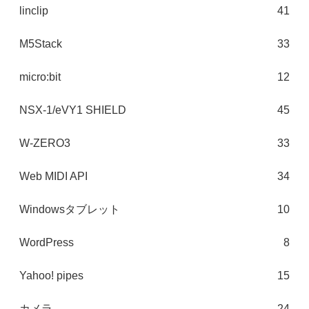
linclip
41
M5Stack
33
micro:bit
12
NSX-1/eVY1 SHIELD
45
W-ZERO3
33
Web MIDI API
34
Windowsタブレット
10
WordPress
8
Yahoo! pipes
15
カメラ
24