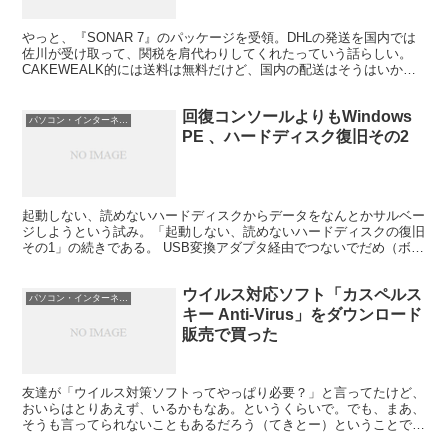
やっと、『SONAR 7』のパッケージを受領。DHLの発送を国内では
佐川が受け取って、関税を肩代わりしてくれたっていう話らしい。
CAKEWEALK的には送料は無料だけど、国内の配送はそうはいかな
いようだ。ということで、佐川さんに」2300円...
回復コンソールよりもWindows
パソコン・インターネット
PE 、ハードディスク復旧その2
起動しない、読めないハードディスクからデータをなんとかサルベー
ジしようという試み。「起動しない、読めないハードディスクの復旧
その1」の続きである。 USB変換アダプタ経由でつないでだめ（ボリ
ュームが認識されない、ファイルシステムがRAWに...
ウイルス対応ソフト「カスペルス
パソコン・インターネット
キー Anti-Virus」をダウンロード
販売で買った
友達が「ウイルス対策ソフトってやっぱり必要？」と言ってたけど、
おいらはとりあえず、いるかもなあ。というくらいで。でも、まあ、
そうも言ってられないこともあるだろう（てきとー）ということで、
買ってみた。 前はノートンのやつを使ってて、更新を2...