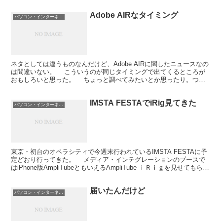
Adobe AIRなタイミング
パソコン・インターネット
ネタとしては違うものなんだけど、Adobe AIRに関したニュースなの
は間違いない。 こういうのが同じタイミングで出てくるところが
おもしろいと思った。 ちょっと調べてみたいとか思ったり。つっ
ても、関連ソフトないんだよな。Flashの最初...
IMSTA FESTAでiRig見てきた
パソコン・インターネット
東京・初台のオペラシティで今週末行われているIMSTA FESTAに予
定どおり行ってきた。 メディア・インテグレーションのブースで
はiPhone版AmpliTubeともいえるAmpliTube ｉＲｉｇを見せてもらえ
た。ツマミの感じもいか...
届いたんだけど
パソコン・インターネット