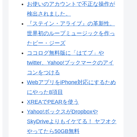
お使いのアカウントで不正な操作が
検出されました。
『ステイン・アライブ』の革新性。
世界初のループミュージックを作っ
たビー・ジーズ
ココログ無料版に「はてブ」や
twitter、Yahoo!ブックマークのアイ
コンをつける
WebアプリをiPhone対応にするため
にやった8項目
XREAでPEARを使う
Yahoo!ボックスがDropboxや
SkyDriveよりもイケてる！ ヤフオク
やってたら50GB無料