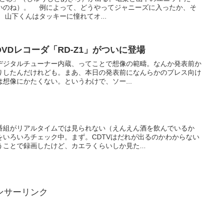
いのね）。 例によって、どうやってジャニーズに入ったか、そ
山下くんはタッキーに憧れてオ...
VDレコーダ「RD-Z1」がついに登場
。デジタルチューナー内蔵、ってことで想像の範疇。なんか発表前か
りしたんだけれども。まあ、本日の発表前になんらかのプレス向け
想像にかたくない。というわけで、ソー...
番組がリアルタイムでは見られない（えんえん酒を飲んでいるか
をいろいろチェック中。まず。CDTVはだれが出るのかわからない
ことで録画したけど、カエラくらいしか見た...
ンサーリンク