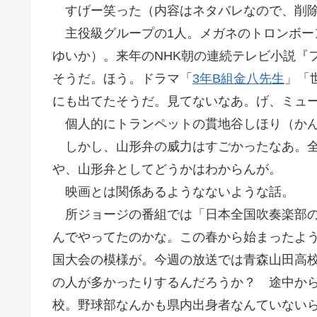
すげー笑った（内容はネタバレなので、削
主役級グループの1人。メガネのトロンボー
ゆいか）。来年のNHK朝の連続テレビ小説『
そうだ。ほう。ドラマ「
3年B組金八先生
」「
にも出てたそうだ。見てないなあ。げ、ミュー
個人的にトランペットの貫地谷しほり（かん
しかし、山形弁の威力はすごかったなあ。全
や、山形弁としてどうかはわからんが。
映画とは関係あるようなないような話。
所ジョージの番組では「日本全国吹奏楽部の
んでやってたのかな。この春から始まったよ
国大会の模様が。今週の放送では青森山田高
の人が多かったりするんだろうか？ 途中か
校。野球部なんかも県内出身者なんていない