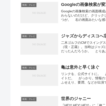
Googleの画像検索が
映画・テレビ
Googleの画像検索の画面
わらないのだけど、クリック
つが。 右の画面みたいな感じ
ジャズからディスコへ
映画・テレビ
二木ゴルフのCMでスイング
（現・正蔵）。当時はジャズ
だったんだろうか。 とりあえ
亀は意外と早く泳ぐ
映画・テレビ
リンクを、公式サイトに。 あ
イトだ。 がっかり。情報の
ふせえり、要潤、などが出演で
世界のジャニー
映画・テレビ
『HEY! HEY! HEY!