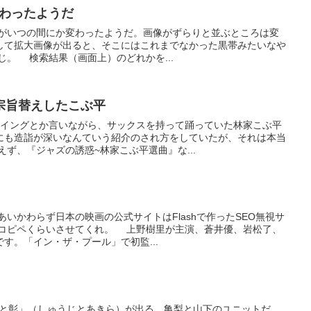
変わったようだ
構成がいつの間にか変わったようだ。画像がずらりと並ぶところは変
して拡大画像が出ると、そこにはこれまでなかった黒帯みたいなや
。 検索結果（画面上）のどれかを...
宗旨替えしたこぶ平
スイングとか言いながら、サックスを持って踊っていた林家こぶ平
にも造詣が深いなんていう紹介のされ方をしていたが、それは本当
ず、『ジャズの誘惑~林家こぶ平選曲』な...
いかわらず日本の映画の公式サイトはFlashで作ったSEO無視サ
コピペくらいさせてくれ。 上野樹里が主演、蒼井優、岩松了、
す。「イン・ザ・プール」で初監...
』に「修二と彰」（しゅうじとあきら）が出る。亀梨と山下のユニットだ