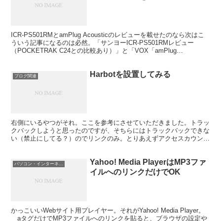
ICR-PS501RMとamPlug Acousticのレビューを載せたのなら次はこ
ういう記事になるのは必然。「サンヨーICR-PS501RMレビュー
（POCKETRAK C24との比較あり）」と「VOX「amPlug
Acoustic」購...
Harbotを設置してみる
ブログ関連
右側にいるやつがそれ。ここを参考にさせていただきました。トラッ
クバックしようと思ったのですが、そちらにはトラックバックできな
い（禁止にしてる？）のでリンクのみ。とりあえずアクセスカウンタ
機能もあるんで、それをメインの目的として。
Yahoo! Media PlayerはMP3ファ
パソコン・インターネット
イルへのリンクだけでOK
かっこいいWebサイト用プレイヤー。それがYahoo! Media Player。
aタグだけでMP3ファイルへのリンクを貼ると、ブラウザの設定や