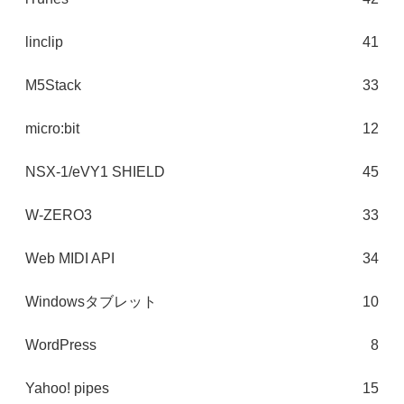
linclip
41
M5Stack
33
micro:bit
12
NSX-1/eVY1 SHIELD
45
W-ZERO3
33
Web MIDI API
34
Windowsタブレット
10
WordPress
8
Yahoo! pipes
15