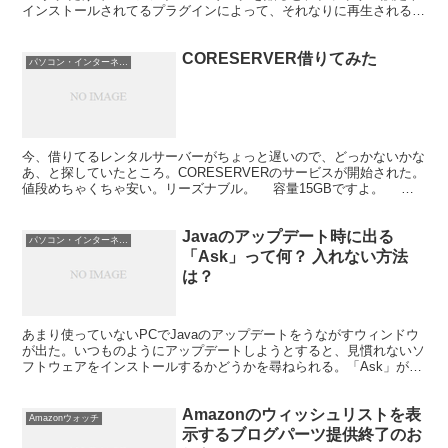
インストールされてるプラグインによって、それなりに再生されるわ
けだけれども、見た目はあんまり...
CORESERVER借りてみた
パソコン・インターネット
今、借りてるレンタルサーバーがちょっと遅いので、どっかないかな
あ、と探していたところ。CORESERVERのサービスが開始された。
値段めちゃくちゃ安い。リーズナブル。 容量15GBですよ。 仮
登録、というか、お試し登録。 これまではち...
Javaのアップデート時に出る
パソコン・インターネット
「Ask」って何？ 入れない方法
は？
あまり使っていないPCでJavaのアップデートをうながすウィンドウ
が出た。いつものようにアップデートしようとすると、見慣れないソ
フトウェアをインストールするかどうかを尋ねられる。「Ask」がど
うこういうやつ。Askといえば、ほとんど名前を聞...
Amazonのウィッシュリストを表
Amazonウォッチ
示するブログパーツ提供終了のお