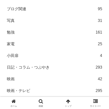
ブログ関連
95
写真
31
勉強
161
家電
25
小田扉
4
日記・コラム・つぶやき
293
映画
42
映画・テレビ
295
書籍・雑誌
44
ホーム
検索
トップ
サイドバー