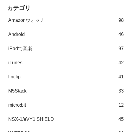
カテゴリ
Amazonウォッチ
98
Android
46
iPadで音楽
97
iTunes
42
linclip
41
M5Stack
33
micro:bit
12
NSX-1/eVY1 SHIELD
45