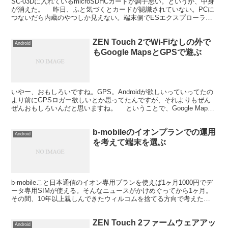
SC-03Dに入れているmicroSDHCカードが調子悪い。というか、中身
が消えた。 昨日、ふと気づくとカードが認識されていない。PCに
つないだら内蔵のやつしか見えない。端末側でESエクスプローラー
で見ても認識されてない模様。抜き出して、...
ZEN Touch 2でWi-Fiなしの外で
Android
もGoogle MapsとGPSで遊ぶ
いやー、おもしろいですね。GPS。Androidが欲しいっていってたの
より前にGPSロガー欲しいとか思ってたんですが、それよりもぜん
ぜんおもしろいんだと思いますね。 ということで、Google Maps
は前のエントリのコメントに書いたとこ...
b-mobileのイオンプランでの運用
Android
を考えて端末を選ぶ
b-mobileこと日本通信のイオン専用プランを使えば1ヶ月1000円でデ
ータ専用SIMが使える。そんなニュースがかけめぐってから1ヶ月。
その間、10年以上親しんできたウィルコムを捨てる方向で考えた。
引越ししてからウィルコムがつながりにくい...
ZEN Touch 2ファームウェアアッ
Android