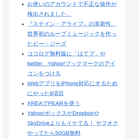
お使いのアカウントで不正な操作が
検出されました。
『ステイン・アライブ』の革新性。
世界初のループミュージックを作っ
たビー・ジーズ
ココログ無料版に「はてブ」や
twitter、Yahoo!ブックマークのアイ
コンをつける
WebアプリをiPhone対応にするため
にやった8項目
XREAでPEARを使う
Yahoo!ボックスがDropboxや
SkyDriveよりもイケてる！ ヤフオク
やってたら50GB無料