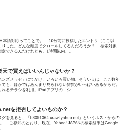
始。日本語対応ってことで。 10分前に投稿したエントリ（ここ以
くりした。どんな頻度でクロールしてるんだろうか？ 検索対象
定できるんだけれども、1時間以内、...
楽天で買えばいいんじゃないか？
ハンズメッセ」にでかけ、いろいろ買い物。そういえば、ここ数年
っても、ほかではあんまり見られない雑貨がいっぱいあるからだ。
るチラシを利用。iPadアプリの「シ...
hoo.netを拒否してよいものか？
ると、「b3091064.crawl.yahoo.net」というホストからの
ご存知のとおり、現在、Yahoo! JAPANの検索結果はGoogle
.