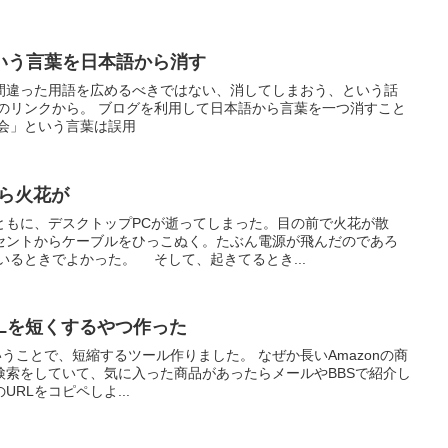
いう言葉を日本語から消す
間違った用語を広めるべきではない、消してしまおう、という話
下のリンクから。 ブログを利用して日本語から言葉を一つ消すこと
社会」という言葉は誤用
から火花が
ともに、デスクトップPCが逝ってしまった。目の前で火花が散
セントからケーブルをひっこぬく。たぶん電源が飛んだのであろ
るときでよかった。 そして、起きてるとき...
RLを短くするやつ作った
ということで、短縮するツール作りました。 なぜか長いAmazonの商
nで検索をしていて、気に入った商品があったらメールやBBSで紹介し
RLをコピペしよ...