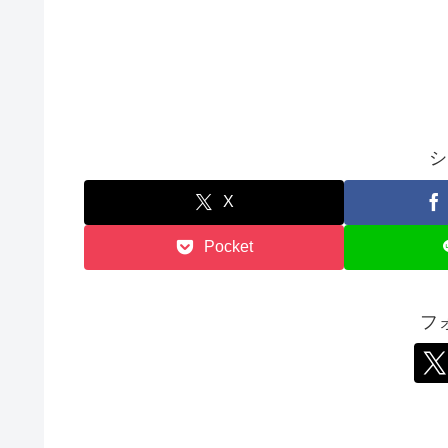
シ
X
Pocket
フ