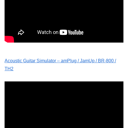
Acoustic Guitar Simulator – amPlug / JamUp / BR-800 /
TH2