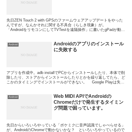
先日ZEN Touch 2 with GPSのファームウェアアップデートをやった
んですが、なんかそれに関する不具合（らしき現象）が。
「AndroidをリモコンにしてTVTestを遠隔操作」に書いたgPadが動か
なくなった。 正確にいう...
Androidのアプリのインストール
Android
に失敗する
アプリを作成中。adb installでPCからインストールしたり、本体で削
除したり、ストアからインストールしたりとかを繰り返してたら、ど
こかのタイミングでインストールができない。 Google Playは失敗
した理由を明らかにしてくれな...
Web MIDI APIでAndroidの
Android
Chromeだけで発生するタイミン
グ問題で困っています。
先日からいろいろやっている「ポケミクに音声認識でしゃべらせる」
が、AndroidのChromeで動かないかな？ といろいろやっているので