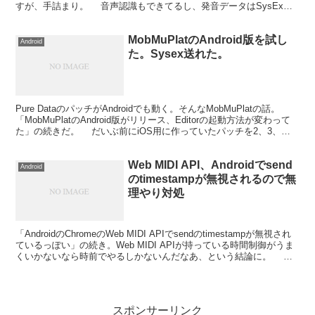
すが、手詰まり。 音声認識もできてるし、発音データはSysExで
送れているのですが、発音がうまくいかな...
MobMuPlatのAndroid版を試し
Android
た。Sysex送れた。
Pure DataのパッチがAndroidでも動く。そんなMobMuPlatの話。
「MobMuPlatのAndroid版がリリース、Editorの起動方法が変わって
た」の続きだ。 だいぶ前にiOS用に作っていたパッチを2、3、テ
スト。まと...
Web MIDI API、Androidでsend
Android
のtimestampが無視されるので無
理やり対処
「AndroidのChromeのWeb MIDI APIでsendのtimestampが無視され
ているっぽい」の続き。Web MIDI APIが持っている時間制御がうま
くいかないなら時前でやるしかないんだなあ、という結論に。 と
いうことで...
スポンサーリンク