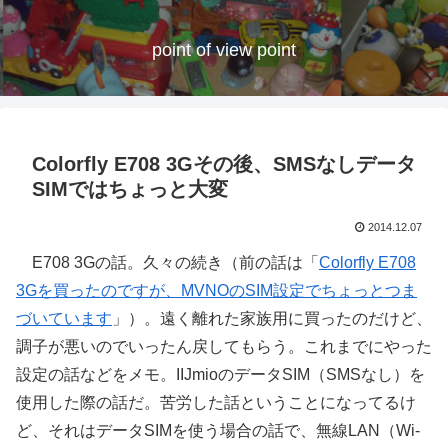
point of view point
Colorfly E708 3Gその後、SMSなしデータ
SIMではちょっと大変
2014.12.07
E708 3Gの話。久々の続き（前の話は「
Colorfly E708
3Gを買ったのですが、MVNOのSIM設定でちょっとつま
づいています
」）。遠く離れた家族用に買ったのだけど、
調子が悪いのでいったん戻してもらう。これまでにやった
設定の話などをメモ。IIJmioのデータSIM（SMSなし）を
使用した際の話だ。苦労した話ということになってるけ
ど、それはデータSIMを使う場合の話で、無線LAN（Wi-