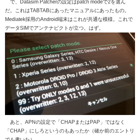
で、Datasim Patcherの設定はpatch modeで2を選ん
だ。これはTABTABにあったマニュアルにあったもの。
Mediatek採用のAndroid端末はこれが共通な模様。これで
データSIMでアンテナピクトが立つ。はず。
あと、APNの設定で「CHAPまたはPAP」ではなく
「CHAP」にしろというのもあったか（確か前のエントリ
でも書いた）。