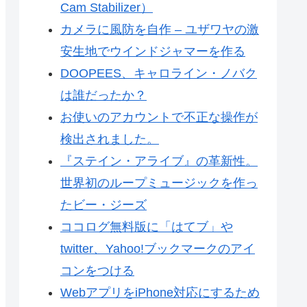
Cam Stabilizer）
カメラに風防を自作 – ユザワヤの激
安生地でウインドジャマーを作る
DOOPEES、キャロライン・ノバク
は誰だったか？
お使いのアカウントで不正な操作が
検出されました。
『ステイン・アライブ』の革新性。
世界初のループミュージックを作っ
たビー・ジーズ
ココログ無料版に「はてブ」や
twitter、Yahoo!ブックマークのアイ
コンをつける
WebアプリをiPhone対応にするため