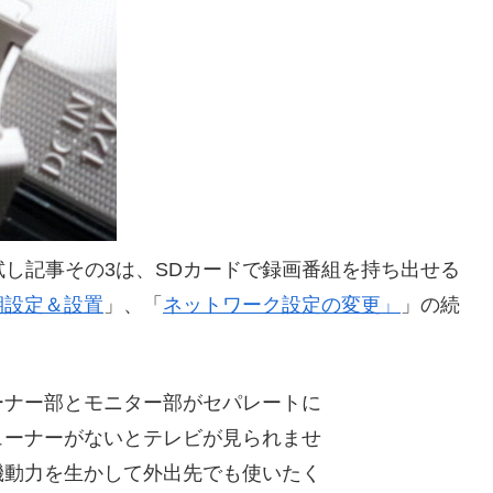
試し記事その3は、SDカードで録画番組を持ち出せる
期設定＆設置
」、「
ネットワーク設定の変更」
」の続
ナー部とモニター部がセパレートに
ューナーがないとテレビが見られませ
機動力を生かして外出先でも使いたく