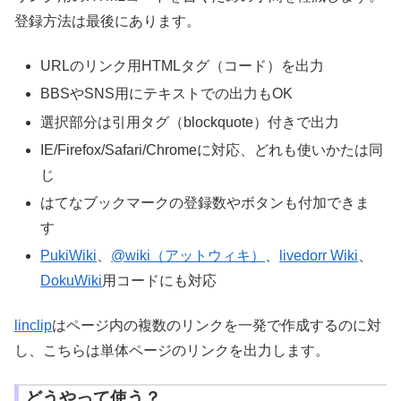
登録方法は最後にあります。
URLのリンク用HTMLタグ（コード）を出力
BBSやSNS用にテキストでの出力もOK
選択部分は引用タグ（blockquote）付きで出力
IE/Firefox/Safari/Chromeに対応、どれも使いかたは同
じ
はてなブックマークの登録数やボタンも付加できま
す
PukiWiki
、
@wiki（アットウィキ）
、
livedorr Wiki
、
DokuWiki
用コードにも対応
linclip
はページ内の複数のリンクを一発で作成するのに対
し、こちらは単体ページのリンクを出力します。
どうやって使う？