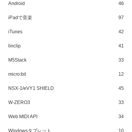
Android
46
iPadで音楽
97
iTunes
42
linclip
41
M5Stack
33
micro:bit
12
NSX-1/eVY1 SHIELD
45
W-ZERO3
33
Web MIDI API
34
Windowsタブレット
10