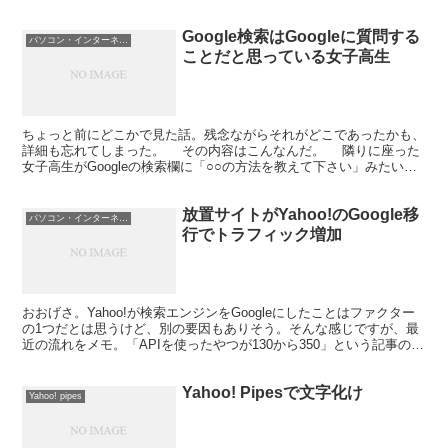
Google検索はGoogleに質問する
パソコン・インターネット
ことだと思っている女子高生
ちょっと前にどこかで見た話。残念ながらそれがどこであったかも、
詳細も忘れてしまった。 その内容はこんなんだ。 隣りに座った
女子高生がGoogleの検索欄に「○○の方法を教えて下さい」みたいに
入力していたのを目撃した。Google担当者へ...
放置サイトがYahoo!のGoogle移
パソコン・インターネット
行でトラフィック増加
おおげさ。Yahoo!が検索エンジンをGoogleにしたことはファクター
の1つだとは思うけど、別の要因もありそう。そんな感じですが、最
近の流れをメモ。「APIを使ったやつが130から350」という記事の続
きみたいな感じ。3月頭に1日あたり1...
Yahoo! Pipesで文字化け
Yahoo! pipes