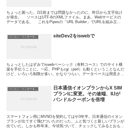
ちょっと困った。2日前までは問題なかったのに、昨日から文字化け
が発生。 ソースはUTF-8のXMLファイル。まあ、Webサービスの
データである。 これをPipesの「URL Builder」でURLを組み立て
（これはBase欄にURLそ...
siteDev2をiswebで
パソコン・インターネット
ちょっとしたはずみでiswebベーシック（有料コース）でのサイト構
築を手伝うことに。一応、PHPもcgi（perl）も動くということなんだ
けど、いろいろ制限が多い。かなりつらい。データベースは用意され
ていない。まあ、これはなんとか我慢しても...
日本通信イオンプランからX SIM
パソコン・インターネット
プランIに変更。その途端、IIJが
バンドルクーポンを倍増
スマートフォン用にMVNOを契約してはや3年半。日本通信のイオン
プランが出てすぐ飛びついたのだった。ふと気づくと新しいプランが
出ていた。しかも昨年末。今頃気づいて、チェックしてみるとおもい
のほかよさそう。毎月高速通信がつく。クーポン買わなく...