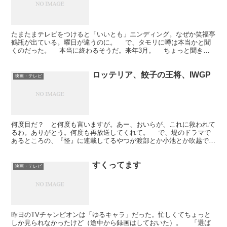
たまたまテレビをつけると「いいとも」エンディング。なぜか笑福亭
鶴瓶が出ている。曜日が違うのに。 で、タモリに噂は本当かと聞
くのだった。 本当に終わるそうだ。来年3月。 ちょっと聞き逃
したところもあるので、詳しくはわからない。タモリはフ...
ロッテリア、餃子の王将、IWGP
映画・テレビ
何度目だ？ と何度も言いますが。あー、おいらが、これに救われて
るわ。ありがとう。何度も再放送してくれて。 で、堤のドラマで
あるところの、『怪』に連載してるやつが渡部とか小池とか吹越でド
ラマ化されるのだな。すんげー楽しみなので。友達にWOW...
すくってます
映画・テレビ
昨日のTVチャンピオンは「ゆるキャラ」だった。忙しくてちょっと
しか見られなかったけど（途中から録画はしておいた）。 「選ば