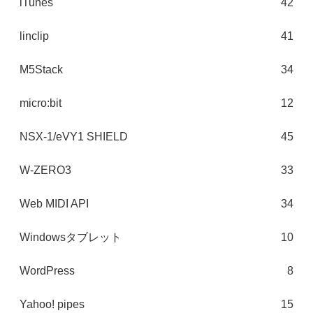
iTunes
42
linclip
41
M5Stack
34
micro:bit
12
NSX-1/eVY1 SHIELD
45
W-ZERO3
33
Web MIDI API
34
Windowsタブレット
10
WordPress
8
Yahoo! pipes
15