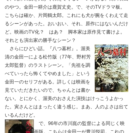
のやつ。金田一耕介は鹿賀丈史。で、そのTVドラマ板。
こちらは確か、片岡鶴太郎。これにも犬が腕をくわえて走
るシーンがあった。おいおい、それ、原作にはないんだけ
ど。映画のTV化？ はあ？ 脚本家は原作見て書けよ。
それとも演出家の勝手なシーン？
さらにひどい話。『八つ墓村』。渥美
清の金田一による松竹版（77年、野村芳
太郎監督）のラストシーン。「先祖を調
べていったら怖くてやめました」という
金田一のセリフがある。詳しくは映画を
見ていただきたいので、ちゃんとは書か
ない。とにかく、渥美のおさえた演技はけっこうよかっ
た。寅さんとはまったく違う感じ。まあ、人のよさは出て
いるんだけど。
で、96年の市川崑の監督による同じく映
画版。こちらは金田一が豊川悦司。これの