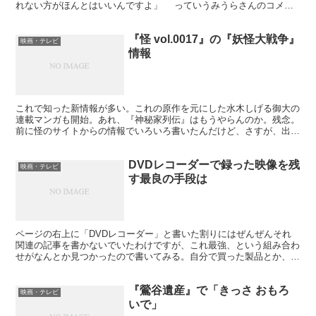
れない方がほんとはいいんですよ」 っていうみうらさんのコメン
トがおかしかった。 で、関係ないけど、Amazonで...
『怪 vol.0017』の『妖怪大戦争』
映画・テレビ
情報
これで知った新情報が多い。これの原作を元にした水木しげる御大の
連載マンガも開始。あれ、『神秘家列伝』はもうやらんのか。残念。
前に怪のサイトからの情報でいろいろ書いたんだけど、さすが、出し
惜しみしただけあって、いろいろありまして。 さて、「...
DVDレコーダーで録った映像を残
映画・テレビ
す最良の手段は
ページの右上に「DVDレコーダー」と書いた割りにはぜんぜんそれ
関連の記事を書かないでいたわけですが、これ最強、という組み合わ
せがなんとか見つかったので書いてみる。自分で買った製品とか、体
験版とか、知人宅で試したものとかも含めて。 家のDV...
『鶯谷遺産』で「きっさ おもろ
映画・テレビ
いで」